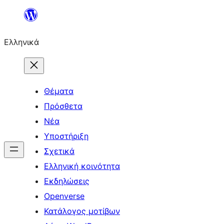
Μετάβαση
στο
Ελληνικά
περιεχόμενο
Θέματα
Πρόσθετα
Νέα
Υποστήριξη
Σχετικά
Ελληνική κοινότητα
Εκδηλώσεις
Openverse
Κατάλογος μοτίβων