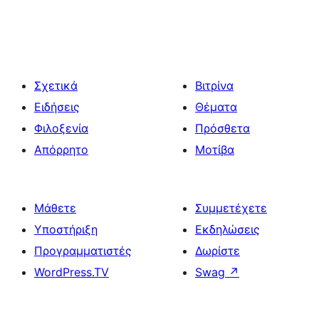
Σχετικά
Βιτρίνα
Ειδήσεις
Θέματα
Φιλοξενία
Πρόσθετα
Απόρρητο
Μοτίβα
Μάθετε
Συμμετέχετε
Υποστήριξη
Εκδηλώσεις
Προγραμματιστές
Δωρίστε
WordPress.TV
Swag
↗