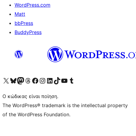
WordPress.com
Matt
bbPress
BuddyPress
Visit our X (formerly Twitter) account
Visit our Bluesky account
Επισκεφθείτε τον λογαριασμό μας στο Mastodon
Visit our Threads account
Επισκεφτείτε τη σελίδα μας στο Facebook
Επισκεφθείτε τον λογαριασμό μας Instagram
Επισκεφθείτε τον λογαριασμό μας LinkedIn
Visit our TikTok account
Visit our YouTube channel
Visit our Tumblr account
Ο κώδικας είναι ποίηση.
The WordPress® trademark is the intellectual property
of the WordPress Foundation.