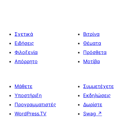
Σχετικά
Βιτρίνα
Ειδήσεις
Θέματα
Φιλοξενία
Πρόσθετα
Απόρρητο
Μοτίβα
Μάθετε
Συμμετέχετε
Υποστήριξη
Εκδηλώσεις
Προγραμματιστές
Δωρίστε
WordPress.TV
Swag
↗