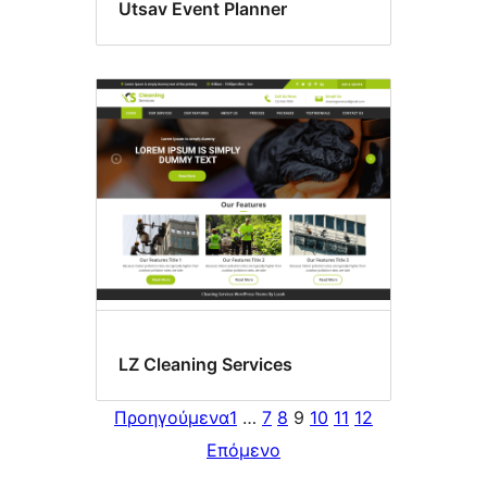
Utsav Event Planner
LZ Cleaning Services
Προηγούμενα
1
…
7
8
9
10
11
12
Επόμενο