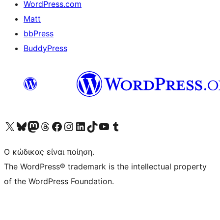
WordPress.com
Matt
bbPress
BuddyPress
Visit our X (formerly Twitter) account
Visit our Bluesky account
Επισκεφθείτε τον λογαριασμό μας στο Mastodon
Visit our Threads account
Επισκεφτείτε τη σελίδα μας στο Facebook
Επισκεφθείτε τον λογαριασμό μας Instagram
Επισκεφθείτε τον λογαριασμό μας LinkedIn
Visit our TikTok account
Visit our YouTube channel
Visit our Tumblr account
Ο κώδικας είναι ποίηση.
The WordPress® trademark is the intellectual property
of the WordPress Foundation.