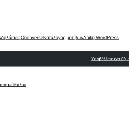
κδηλώσεις
Openverse
Κατάλογος μοτίβων
Λήψη WordPress
Υποβάλλετε ένα θέμ
ισης με Μπλοκ