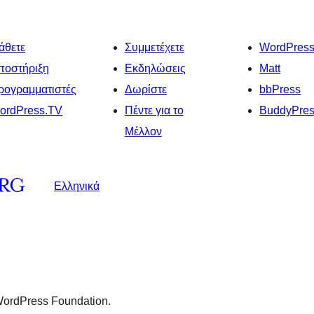
άθετε
Συμμετέχετε
WordPres
ποστήριξη
Εκδηλώσεις
Matt
ρογραμματιστές
Δωρίστε
bbPress
ordPress.TV
Πέντε για το
BuddyPre
Μέλλον
Ελληνικά
 WordPress Foundation.