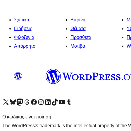
Σχετικά
Βιτρίνα
Μ
Ειδήσεις
Θέματα
Υ
Φιλοξενία
Πρόσθετα
Π
Απόρρητο
Μοτίβα
W
Visit our X (formerly Twitter) account
Visit our Bluesky account
Επισκεφθείτε τον λογαριασμό μας στο Mastodon
Visit our Threads account
Επισκεφτείτε τη σελίδα μας στο Facebook
Επισκεφθείτε τον λογαριασμό μας Instagram
Επισκεφθείτε τον λογαριασμό μας LinkedIn
Visit our TikTok account
Visit our YouTube channel
Visit our Tumblr account
Ο κώδικας είναι ποίηση.
The WordPress® trademark is the intellectual property of the