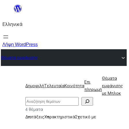
Μετάβαση
στο
Ελληνικά
περιεχόμενο
Λήψη WordPress
Θέματα εμφάνισης
Θέματα
Επι
Δημοφιλή
Τελευταία
Κοινότητα
εμφάνισης
πληρωμή
με Μπλοκ
Αναζήτηση
4 θέματα
Διατάξεις
Χαρακτηριστικά
Σχετικό με