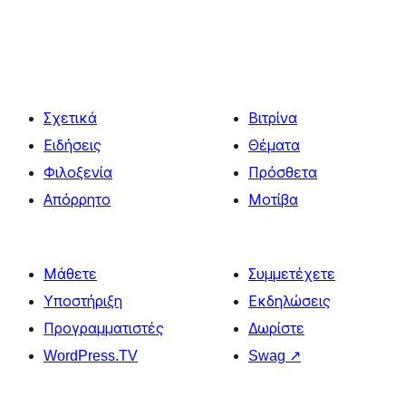
Σχετικά
Βιτρίνα
Ειδήσεις
Θέματα
Φιλοξενία
Πρόσθετα
Απόρρητο
Μοτίβα
Μάθετε
Συμμετέχετε
Υποστήριξη
Εκδηλώσεις
Προγραμματιστές
Δωρίστε
WordPress.TV
Swag
↗