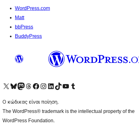
WordPress.com
Matt
bbPress
BuddyPress
Visit our X (formerly Twitter) account
Visit our Bluesky account
Επισκεφθείτε τον λογαριασμό μας στο Mastodon
Visit our Threads account
Επισκεφτείτε τη σελίδα μας στο Facebook
Επισκεφθείτε τον λογαριασμό μας Instagram
Επισκεφθείτε τον λογαριασμό μας LinkedIn
Visit our TikTok account
Visit our YouTube channel
Visit our Tumblr account
Ο κώδικας είναι ποίηση.
The WordPress® trademark is the intellectual property of the
WordPress Foundation.