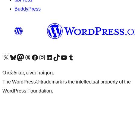
BuddyPress
Visit our X (formerly Twitter) account
Visit our Bluesky account
Επισκεφθείτε τον λογαριασμό μας στο Mastodon
Visit our Threads account
Επισκεφτείτε τη σελίδα μας στο Facebook
Επισκεφθείτε τον λογαριασμό μας Instagram
Επισκεφθείτε τον λογαριασμό μας LinkedIn
Visit our TikTok account
Visit our YouTube channel
Visit our Tumblr account
Ο κώδικας είναι ποίηση.
The WordPress® trademark is the intellectual property of the
WordPress Foundation.