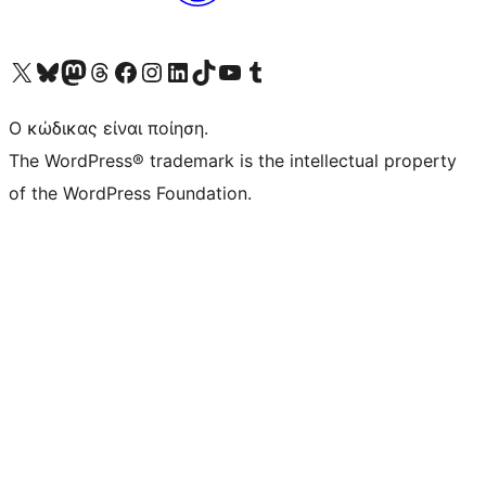
Visit our X (formerly Twitter) account
Visit our Bluesky account
Επισκεφθείτε τον λογαριασμό μας στο Mastodon
Visit our Threads account
Επισκεφτείτε τη σελίδα μας στο Facebook
Επισκεφθείτε τον λογαριασμό μας Instagram
Επισκεφθείτε τον λογαριασμό μας LinkedIn
Visit our TikTok account
Visit our YouTube channel
Visit our Tumblr account
Ο κώδικας είναι ποίηση.
The WordPress® trademark is the intellectual property
of the WordPress Foundation.