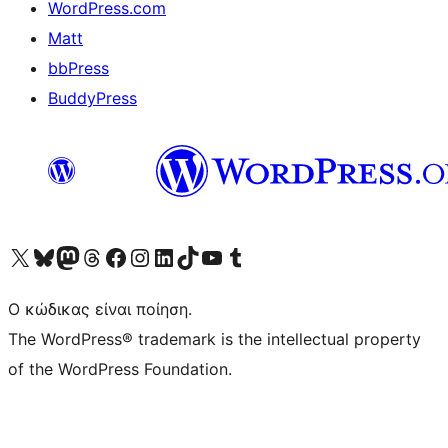
WordPress.com
Matt
bbPress
BuddyPress
Visit our X (formerly Twitter) account
Visit our Bluesky account
Επισκεφθείτε τον λογαριασμό μας στο Mastodon
Visit our Threads account
Επισκεφτείτε τη σελίδα μας στο Facebook
Επισκεφθείτε τον λογαριασμό μας Instagram
Επισκεφθείτε τον λογαριασμό μας LinkedIn
Visit our TikTok account
Visit our YouTube channel
Visit our Tumblr account
Ο κώδικας είναι ποίηση.
The WordPress® trademark is the intellectual property
of the WordPress Foundation.