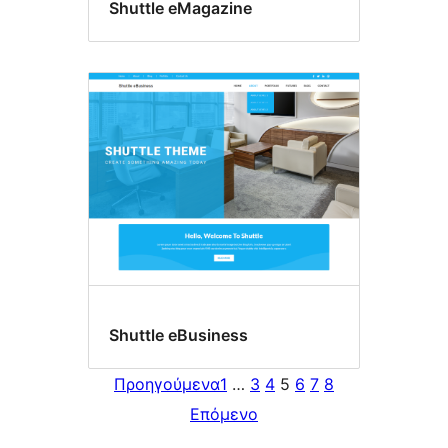
Shuttle eMagazine
Shuttle eBusiness
Προηγούμενα
1
…
3
4
5
6
7
8
Επόμενο