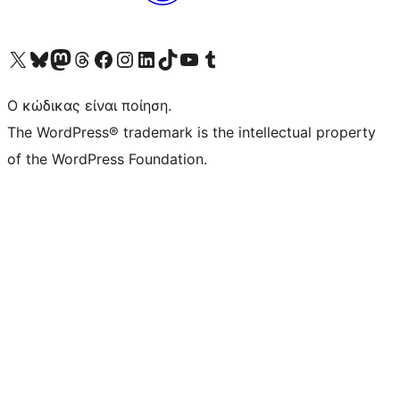
Visit our X (formerly Twitter) account
Visit our Bluesky account
Επισκεφθείτε τον λογαριασμό μας στο Mastodon
Visit our Threads account
Επισκεφτείτε τη σελίδα μας στο Facebook
Επισκεφθείτε τον λογαριασμό μας Instagram
Επισκεφθείτε τον λογαριασμό μας LinkedIn
Visit our TikTok account
Visit our YouTube channel
Visit our Tumblr account
Ο κώδικας είναι ποίηση.
The WordPress® trademark is the intellectual property
of the WordPress Foundation.