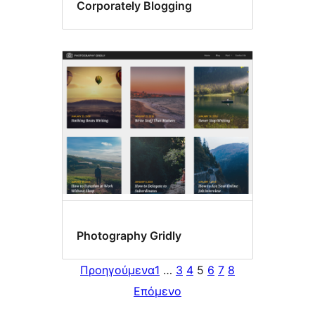
Corporately Blogging
Photography Gridly
Προηγούμενα
1
…
3
4
5
6
7
8
Επόμενο