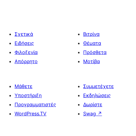
Σχετικά
Βιτρίνα
Ειδήσεις
Θέματα
Φιλοξενία
Πρόσθετα
Απόρρητο
Μοτίβα
Μάθετε
Συμμετέχετε
Υποστήριξη
Εκδηλώσεις
Προγραμματιστές
Δωρίστε
WordPress.TV
Swag
↗