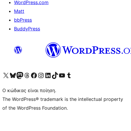
WordPress.com
Matt
bbPress
BuddyPress
Visit our X (formerly Twitter) account
Visit our Bluesky account
Επισκεφθείτε τον λογαριασμό μας στο Mastodon
Visit our Threads account
Επισκεφτείτε τη σελίδα μας στο Facebook
Επισκεφθείτε τον λογαριασμό μας Instagram
Επισκεφθείτε τον λογαριασμό μας LinkedIn
Visit our TikTok account
Visit our YouTube channel
Visit our Tumblr account
Ο κώδικας είναι ποίηση.
The WordPress® trademark is the intellectual property
of the WordPress Foundation.