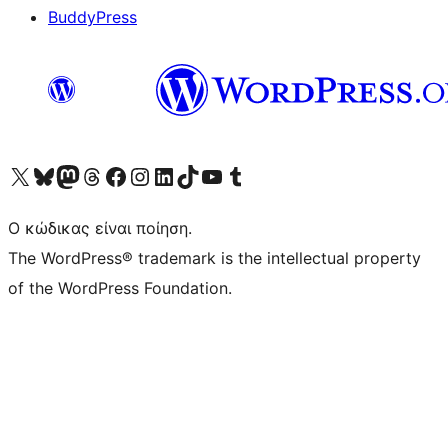
BuddyPress
Visit our X (formerly Twitter) account
Visit our Bluesky account
Επισκεφθείτε τον λογαριασμό μας στο Mastodon
Visit our Threads account
Επισκεφτείτε τη σελίδα μας στο Facebook
Επισκεφθείτε τον λογαριασμό μας Instagram
Επισκεφθείτε τον λογαριασμό μας LinkedIn
Visit our TikTok account
Visit our YouTube channel
Visit our Tumblr account
Ο κώδικας είναι ποίηση.
The WordPress® trademark is the intellectual property
of the WordPress Foundation.