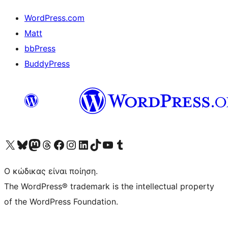
WordPress.com
Matt
bbPress
BuddyPress
Visit our X (formerly Twitter) account
Visit our Bluesky account
Επισκεφθείτε τον λογαριασμό μας στο Mastodon
Visit our Threads account
Επισκεφτείτε τη σελίδα μας στο Facebook
Επισκεφθείτε τον λογαριασμό μας Instagram
Επισκεφθείτε τον λογαριασμό μας LinkedIn
Visit our TikTok account
Visit our YouTube channel
Visit our Tumblr account
Ο κώδικας είναι ποίηση.
The WordPress® trademark is the intellectual property
of the WordPress Foundation.