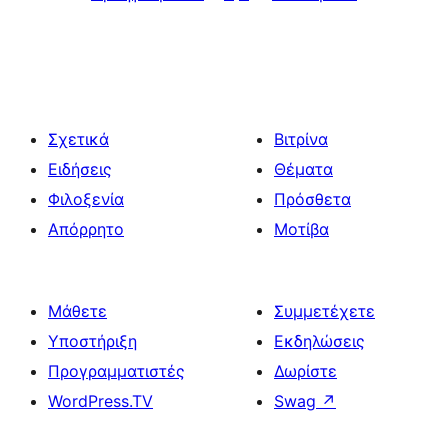
Σχετικά
Βιτρίνα
Ειδήσεις
Θέματα
Φιλοξενία
Πρόσθετα
Απόρρητο
Μοτίβα
Μάθετε
Συμμετέχετε
Υποστήριξη
Εκδηλώσεις
Προγραμματιστές
Δωρίστε
WordPress.TV
Swag
↗