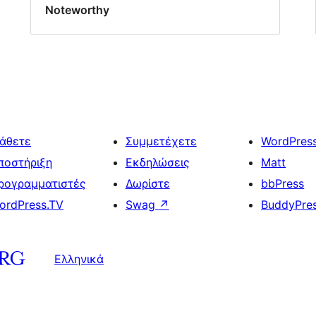
Noteworthy
άθετε
Συμμετέχετε
WordPres
ποστήριξη
Εκδηλώσεις
Matt
ρογραμματιστές
Δωρίστε
bbPress
ordPress.TV
Swag
↗
BuddyPre
Ελληνικά