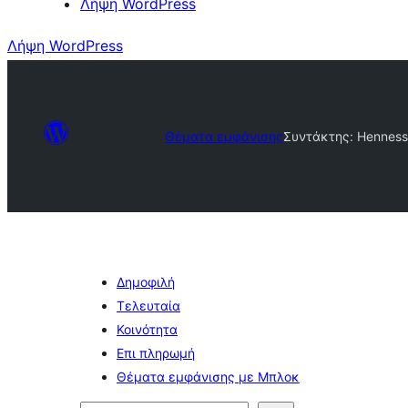
Λήψη WordPress
Λήψη WordPress
Θέματα εμφάνισης
Συντάκτης: Hennesse
Δημοφιλή
Τελευταία
Κοινότητα
Επι πληρωμή
Θέματα εμφάνισης με Μπλοκ