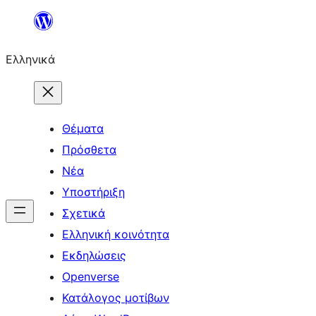
Μετάβαση
στο
Ελληνικά
περιεχόμενο
Θέματα
Πρόσθετα
Νέα
Υποστήριξη
Σχετικά
Ελληνική κοινότητα
Εκδηλώσεις
Openverse
Κατάλογος μοτίβων