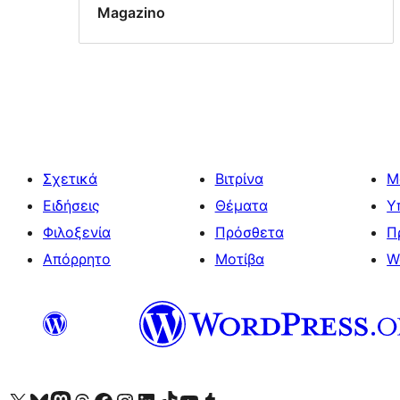
Magazino
Σχετικά
Βιτρίνα
Μ
Ειδήσεις
Θέματα
Υ
Φιλοξενία
Πρόσθετα
Π
Απόρρητο
Μοτίβα
W
Visit our X (formerly Twitter) account
Visit our Bluesky account
Επισκεφθείτε τον λογαριασμό μας στο Mastodon
Visit our Threads account
Επισκεφτείτε τη σελίδα μας στο Facebook
Επισκεφθείτε τον λογαριασμό μας Instagram
Επισκεφθείτε τον λογαριασμό μας LinkedIn
Visit our TikTok account
Visit our YouTube channel
Visit our Tumblr account