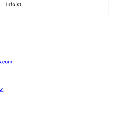
Infoist
s.com
ss