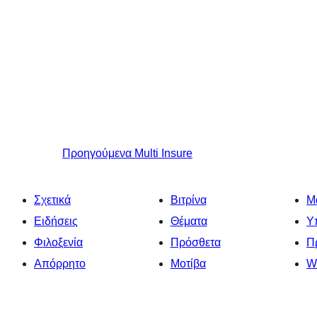
Προηγούμενα
Multi Insure
Σχετικά
Βιτρίνα
Μ
Ειδήσεις
Θέματα
Υ
Φιλοξενία
Πρόσθετα
Π
Απόρρητο
Μοτίβα
W