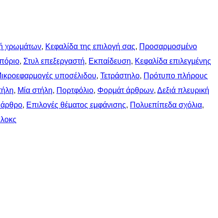
ή χρωμάτων
, 
Κεφαλίδα της επιλογή σας
, 
Προσαρμοσμένο
μπόριο
, 
Στυλ επεξεργαστή
, 
Εκπαίδευση
, 
Κεφαλίδα επιλεγμένης
ικροεφαρμογές υποσέλιδου
, 
Τετράστηλο
, 
Πρότυπο πλήρους
τήλη
, 
Μία στήλη
, 
Πορτφόλιο
, 
Φορμάτ άρθρων
, 
Δεξιά πλευρική
 άρθρo
, 
Επιλογές θέματος εμφάνισης
, 
Πολυεπίπεδα σχόλια
, 
πλοκς