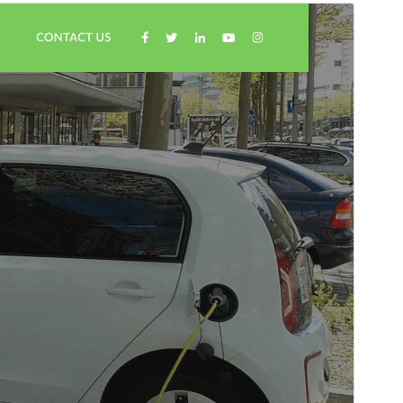
Εμπορικό θέμα
Αυτό το θέμα είναι δωρεάν αλλά προσφέρει
επιπρόσθετες αναβαθμίσεις ή υποστήριξη επί
πληρωμής.
Προεπισκόπηση
Λήψη
Αυτό είναι ένα θυγατρικό θέμα του
Automobile Hub
Έκδοση
6.5.2
Τελευταία ενημέρωση
18 Ιούλ 2026
Ενεργές εγκαταστάσεις
30+
Έκδοση ΡΗΡ
5.6
Αρχική σελίδα θέματος