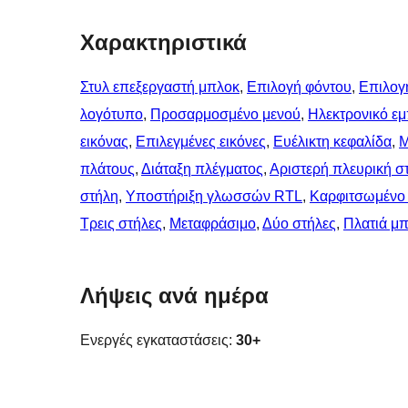
Χαρακτηριστικά
Στυλ επεξεργαστή μπλοκ
, 
Επιλογή φόντου
, 
Επιλογ
λογότυπο
, 
Προσαρμοσμένο μενού
, 
Ηλεκτρονικό ε
εικόνας
, 
Επιλεγμένες εικόνες
, 
Ευέλικτη κεφαλίδα
, 
Μ
πλάτους
, 
Διάταξη πλέγματος
, 
Αριστερή πλευρική σ
στήλη
, 
Υποστήριξη γλωσσών RTL
, 
Καρφιτσωμένo
Τρεις στήλες
, 
Μεταφράσιμο
, 
Δύο στήλες
, 
Πλατιά μ
Λήψεις ανά ημέρα
Ενεργές εγκαταστάσεις:
30+