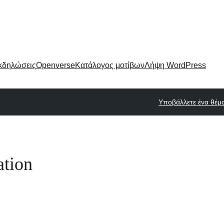
κδηλώσεις
Openverse
Κατάλογος μοτίβων
Λήψη WordPress
Υποβάλλετε ένα θέμ
ation