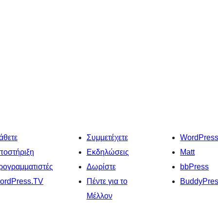
άθετε
Συμμετέχετε
WordPres
ποστήριξη
Εκδηλώσεις
Matt
ρογραμματιστές
Δωρίστε
bbPress
ordPress.TV
Πέντε για το
BuddyPre
Μέλλον