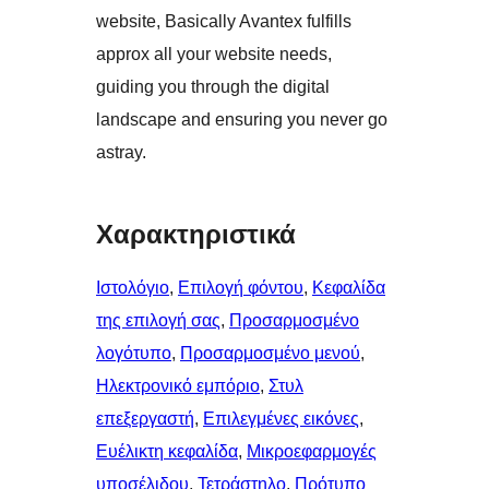
website, Basically Avantex fulfills
approx all your website needs,
guiding you through the digital
landscape and ensuring you never go
astray.
Χαρακτηριστικά
Ιστολόγιο
, 
Επιλογή φόντου
, 
Κεφαλίδα
της επιλογή σας
, 
Προσαρμοσμένο
λογότυπο
, 
Προσαρμοσμένο μενού
, 
Ηλεκτρονικό εμπόριο
, 
Στυλ
επεξεργαστή
, 
Επιλεγμένες εικόνες
, 
Ευέλικτη κεφαλίδα
, 
Μικροεφαρμογές
υποσέλιδου
, 
Τετράστηλο
, 
Πρότυπο