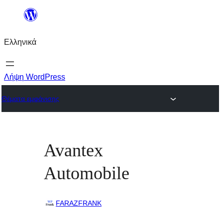
Μετάβαση
στο
Ελληνικά
περιεχόμενο
Λήψη WordPress
Θέματα εμφάνισης
Avantex
Automobile
FARAZFRANK