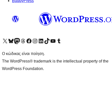
BuddyPress
Visit our X (formerly Twitter) account
Visit our Bluesky account
Επισκεφθείτε τον λογαριασμό μας στο Mastodon
Visit our Threads account
Επισκεφτείτε τη σελίδα μας στο Facebook
Επισκεφθείτε τον λογαριασμό μας Instagram
Επισκεφθείτε τον λογαριασμό μας LinkedIn
Visit our TikTok account
Visit our YouTube channel
Visit our Tumblr account
Ο κώδικας είναι ποίηση.
The WordPress® trademark is the intellectual property of the
WordPress Foundation.