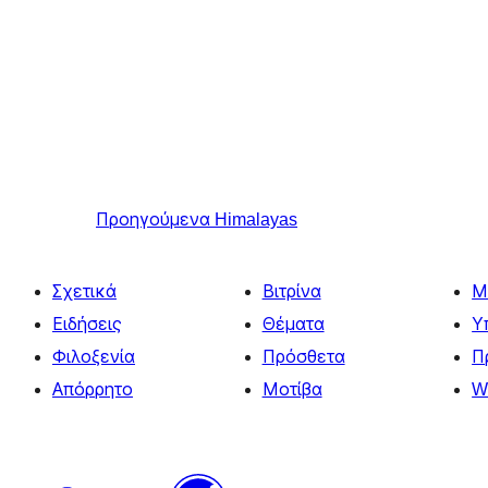
Προηγούμενα
Himalayas
Σχετικά
Βιτρίνα
Μ
Ειδήσεις
Θέματα
Υ
Φιλοξενία
Πρόσθετα
Π
Απόρρητο
Μοτίβα
W