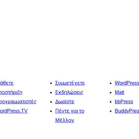
άθετε
Συμμετέχετε
WordPres
ποστήριξη
Εκδηλώσεις
Matt
ρογραμματιστές
Δωρίστε
bbPress
ordPress.TV
Πέντε για το
BuddyPre
Μέλλον