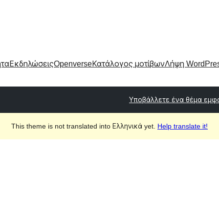
ητα
Εκδηλώσεις
Openverse
Κατάλογος μοτίβων
Λήψη WordPre
Υποβάλλετε ένα θέμα εμφ
This theme is not translated into Ελληνικά yet.
Help translate it!