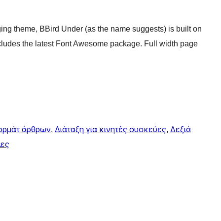
ging theme, BBird Under (as the name suggests) is built on
ludes the latest Font Awesome package. Full width page
ορμάτ άρθρων
, 
Διάταξη για κινητές συσκεύες
, 
Δεξιά
λες