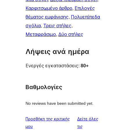
Καρφιτσωμένo άρθρo
, 
Επιλογές
θέματος εμφάνισης
, 
Πολυεπίπεδα
σχόλια
, 
Τρεις στήλες
, 
Μεταφράσιμο
, 
Δύο στήλες
Λήψεις ανά ημέρα
Ενεργές εγκαταστάσεις:
80+
Βαθμολογίες
No reviews have been submitted yet.
Προσθήκη της κριτικής
Δείτε όλες
κριτικές
μου
τις