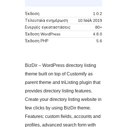
Έκδοση
1.0.2
Τελευταία ενημέρωση
10 Ιούλ 2019
Ενεργές εγκαταστάσεις
80+
Έκδοση WordPress
4.8.0
Έκδοση ΡΗΡ
5.6
BizDir – WordPress directory listing
theme built on top of Customify as
parent theme and triListing plugin that
provides directory listing features.
Create your directory listing website in
few clicks by using BizDir theme.
Features: custom fields, accounts and
profiles, advanced search form with