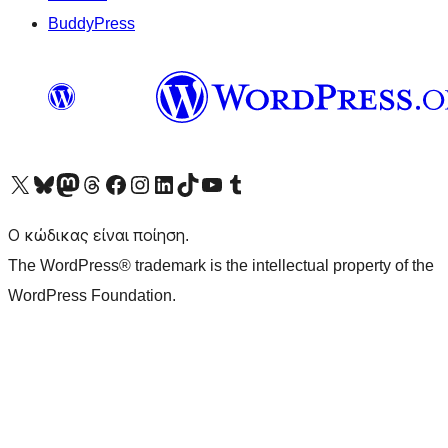
BuddyPress
Visit our X (formerly Twitter) account
Visit our Bluesky account
Επισκεφθείτε τον λογαριασμό μας στο Mastodon
Visit our Threads account
Επισκεφτείτε τη σελίδα μας στο Facebook
Επισκεφθείτε τον λογαριασμό μας Instagram
Επισκεφθείτε τον λογαριασμό μας LinkedIn
Visit our TikTok account
Visit our YouTube channel
Visit our Tumblr account
Ο κώδικας είναι ποίηση.
The WordPress® trademark is the intellectual property of the
WordPress Foundation.