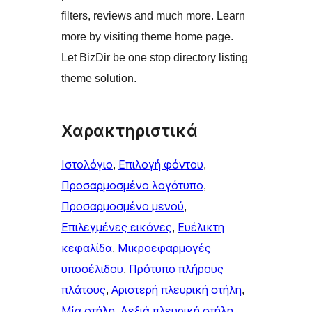
filters, reviews and much more. Learn
more by visiting theme home page.
Let BizDir be one stop directory listing
theme solution.
Χαρακτηριστικά
Ιστολόγιο
, 
Επιλογή φόντου
, 
Προσαρμοσμένο λογότυπο
, 
Προσαρμοσμένο μενού
, 
Επιλεγμένες εικόνες
, 
Ευέλικτη
κεφαλίδα
, 
Μικροεφαρμογές
υποσέλιδου
, 
Πρότυπο πλήρους
πλάτους
, 
Αριστερή πλευρική στήλη
, 
Μία στήλη
, 
Δεξιά πλευρική στήλη
, 