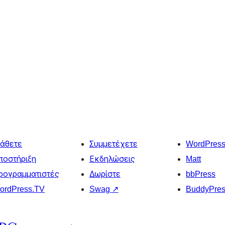
άθετε
Συμμετέχετε
WordPres
ποστήριξη
Εκδηλώσεις
Matt
ρογραμματιστές
Δωρίστε
bbPress
ordPress.TV
Swag
↗
BuddyPre