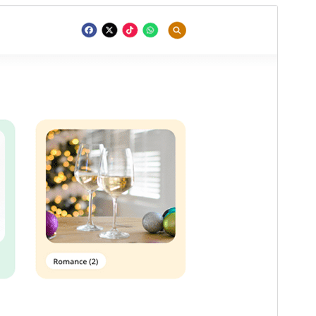
Προεπισκόπηση
Λήψη
Έκδοση
1.0.3
Τελευταία ενημέρωση
12 Δεκ 2025
Ενεργές εγκαταστάσεις
300+
Έκδοση ΡΗΡ
7.4
Αρχική σελίδα θέματος