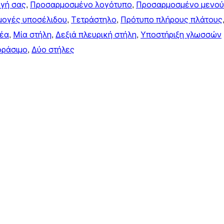
ογή σας
, 
Προσαρμοσμένο λογότυπο
, 
Προσαρμοσμένο μενού
ογές υποσέλιδου
, 
Τετράστηλο
, 
Πρότυπο πλήρους πλάτους
έα
, 
Μία στήλη
, 
Δεξιά πλευρική στήλη
, 
Υποστήριξη γλωσσών
ράσιμο
, 
Δύο στήλες