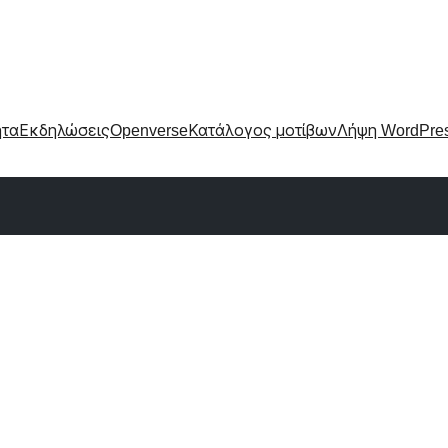
ητα
Εκδηλώσεις
Openverse
Κατάλογος μοτίβων
Λήψη WordPre