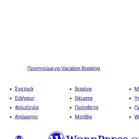
Προηγούμενα
Vacation Booking
Σχετικά
Βιτρίνα
Μ
Ειδήσεις
Θέματα
Υ
Φιλοξενία
Πρόσθετα
Π
Απόρρητο
Μοτίβα
W