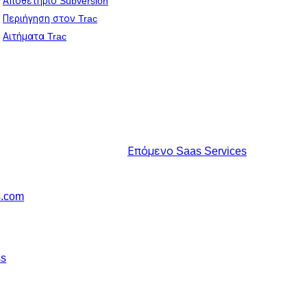
Αποθετήριο Subversion
Περιήγηση στον Trac
Αιτήματα Trac
Επόμενο
Saas Services
s.com
ss