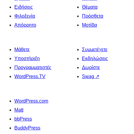
Ειδήσεις
Θέματα
Φιλοξενία
Πρόσθετα
Απόρρητο
Μοτίβα
Μάθετε
Συμμετέχετε
Υποστήριξη
Εκδηλώσεις
Προγραμματιστές
Δωρίστε
WordPress.TV
Swag
↗
WordPress.com
Matt
bbPress
BuddyPress