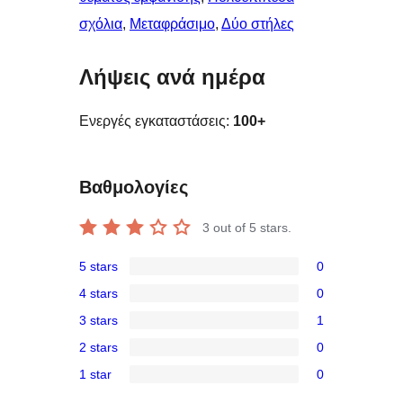
σχόλια
, 
Μεταφράσιμο
, 
Δύο στήλες
Λήψεις ανά ημέρα
Ενεργές εγκαταστάσεις:
100+
Βαθμολογίες
3
out of 5 stars.
5 stars
0
0
4 stars
0
5-
0
3 stars
1
star
4-
1
reviews
2 stars
0
star
3-
0
reviews
1 star
0
star
2-
0
review