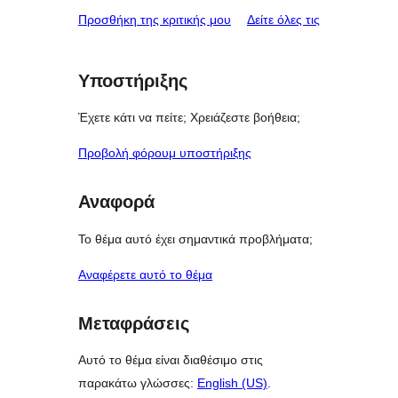
star
1-
κριτικές
Προσθήκη της κριτικής μου
Δείτε όλες τις
reviews
star
reviews
Υποστήριξης
Έχετε κάτι να πείτε; Χρειάζεστε βοήθεια;
Προβολή φόρουμ υποστήριξης
Αναφορά
Το θέμα αυτό έχει σημαντικά προβλήματα;
Αναφέρετε αυτό το θέμα
Μεταφράσεις
Αυτό το θέμα είναι διαθέσιμο στις
παρακάτω γλώσσες:
English (US)
.