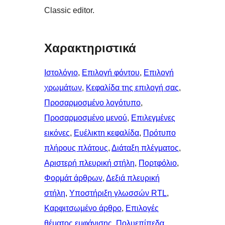
Classic editor.
Χαρακτηριστικά
Ιστολόγιο
, 
Επιλογή φόντου
, 
Επιλογή
χρωμάτων
, 
Κεφαλίδα της επιλογή σας
, 
Προσαρμοσμένο λογότυπο
, 
Προσαρμοσμένο μενού
, 
Επιλεγμένες
εικόνες
, 
Ευέλικτη κεφαλίδα
, 
Πρότυπο
πλήρους πλάτους
, 
Διάταξη πλέγματος
, 
Αριστερή πλευρική στήλη
, 
Πορτφόλιο
, 
Φορμάτ άρθρων
, 
Δεξιά πλευρική
στήλη
, 
Υποστήριξη γλωσσών RTL
, 
Καρφιτσωμένo άρθρo
, 
Επιλογές
θέματος εμφάνισης
, 
Πολυεπίπεδα