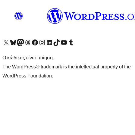
Visit our X (formerly Twitter) account
Visit our Bluesky account
Επισκεφθείτε τον λογαριασμό μας στο Mastodon
Visit our Threads account
Επισκεφτείτε τη σελίδα μας στο Facebook
Επισκεφθείτε τον λογαριασμό μας Instagram
Επισκεφθείτε τον λογαριασμό μας LinkedIn
Visit our TikTok account
Visit our YouTube channel
Visit our Tumblr account
Ο κώδικας είναι ποίηση.
The WordPress® trademark is the intellectual property of the
WordPress Foundation.