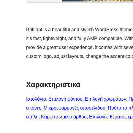
Brilliant is a beautiful and stylish WordPress theme
It’s fast, lightweight, and fully AMP-compatible. Wit
provide a great user experience. It comes with seve
custom logo, adjust layouts, change the accent col
Χαρακτηριστικά
Ιστολόγιο
, 
Επιλογή φόντου
, 
Επιλογή χρωμάτων
, 
Π
εικόνες
, 
Μικροεφαρμογές υποσέλιδου
, 
Πρότυπο π
στήλη
, 
Καρφιτσωμένo άρθρo
, 
Επιλογές θέματος ε