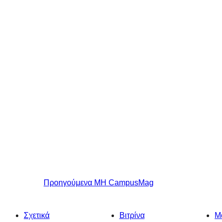
Προηγούμενα
MH CampusMag
Σχετικά
Βιτρίνα
Μ