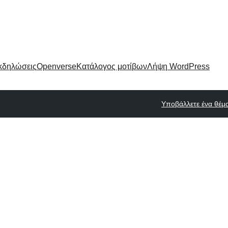
κδηλώσεις
Openverse
Κατάλογος μοτίβων
Λήψη WordPress
Υποβάλλετε ένα θέμ