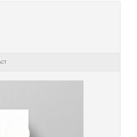
Προεπισκόπηση
Λήψη
Έκδοση
1.2.4
Τελευταία ενημέρωση
12 Ιούλ 2026
Ενεργές εγκαταστάσεις
400+
Έκδοση WordPress
5.0
Έκδοση ΡΗΡ
7.4
Αρχική σελίδα θέματος