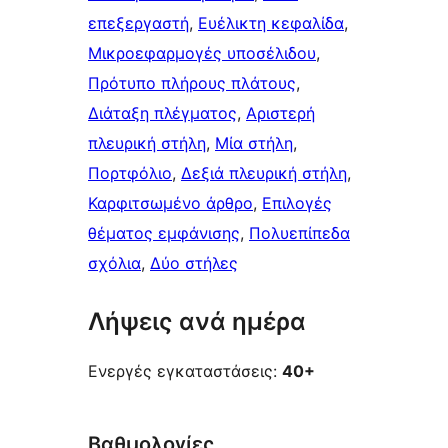
επεξεργαστή
, 
Ευέλικτη κεφαλίδα
, 
Μικροεφαρμογές υποσέλιδου
, 
Πρότυπο πλήρους πλάτους
, 
Διάταξη πλέγματος
, 
Αριστερή
πλευρική στήλη
, 
Μία στήλη
, 
Πορτφόλιο
, 
Δεξιά πλευρική στήλη
, 
Καρφιτσωμένo άρθρo
, 
Επιλογές
θέματος εμφάνισης
, 
Πολυεπίπεδα
σχόλια
, 
Δύο στήλες
Λήψεις ανά ημέρα
Ενεργές εγκαταστάσεις:
40+
Βαθμολογίες