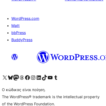
WordPress.com
Matt
bbPress
BuddyPress
Visit our X (formerly Twitter) account
Visit our Bluesky account
Επισκεφθείτε τον λογαριασμό μας στο Mastodon
Visit our Threads account
Επισκεφτείτε τη σελίδα μας στο Facebook
Επισκεφθείτε τον λογαριασμό μας Instagram
Επισκεφθείτε τον λογαριασμό μας LinkedIn
Visit our TikTok account
Visit our YouTube channel
Visit our Tumblr account
Ο κώδικας είναι ποίηση.
The WordPress® trademark is the intellectual property
of the WordPress Foundation.