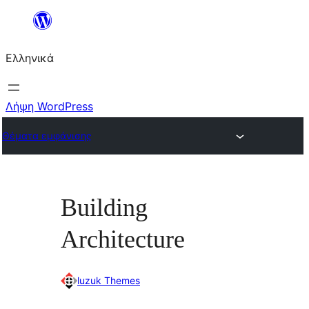
Μετάβαση
στο
Ελληνικά
περιεχόμενο
Λήψη WordPress
Θέματα εμφάνισης
Building
Architecture
luzuk Themes