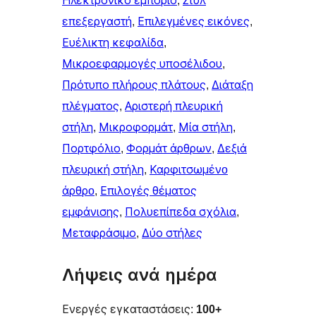
Ηλεκτρονικό εμπόριο
, 
Στυλ
επεξεργαστή
, 
Επιλεγμένες εικόνες
, 
Ευέλικτη κεφαλίδα
, 
Μικροεφαρμογές υποσέλιδου
, 
Πρότυπο πλήρους πλάτους
, 
Διάταξη
πλέγματος
, 
Αριστερή πλευρική
στήλη
, 
Μικροφορμάτ
, 
Μία στήλη
, 
Πορτφόλιο
, 
Φορμάτ άρθρων
, 
Δεξιά
πλευρική στήλη
, 
Καρφιτσωμένo
άρθρo
, 
Επιλογές θέματος
εμφάνισης
, 
Πολυεπίπεδα σχόλια
, 
Μεταφράσιμο
, 
Δύο στήλες
Λήψεις ανά ημέρα
Ενεργές εγκαταστάσεις:
100+