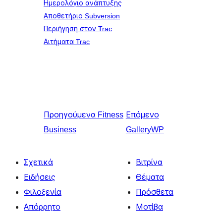
Ημερολόγιο ανάπτυξης
Αποθετήριο Subversion
Περιήγηση στον Trac
Αιτήματα Trac
Προηγούμενα
Fitness
Επόμενο
Business
GalleryWP
Σχετικά
Βιτρίνα
Ειδήσεις
Θέματα
Φιλοξενία
Πρόσθετα
Απόρρητο
Μοτίβα