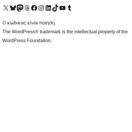
Visit our X (formerly Twitter) account
Visit our Bluesky account
Επισκεφθείτε τον λογαριασμό μας στο Mastodon
Visit our Threads account
Επισκεφτείτε τη σελίδα μας στο Facebook
Επισκεφθείτε τον λογαριασμό μας Instagram
Επισκεφθείτε τον λογαριασμό μας LinkedIn
Visit our TikTok account
Visit our YouTube channel
Visit our Tumblr account
Ο κώδικας είναι ποίηση.
The WordPress® trademark is the intellectual property of the
WordPress Foundation.