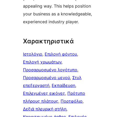
appealing way. This helps position
your business as a knowledgeable,
experienced industry player.
Χαρακτηριστικά
Ιστολόγιο
, 
Επιλογή φόντου
, 
Επιλογή χρωμάτων
, 
Προσαρμοσμένο λογότυπο
, 
Προσαρμοσμένο μενού
, 
Στυλ
επεξεργαστή
, 
Εκπαίδευση
, 
Επιλεγμένες εικόνες
, 
Πρότυπο
πλήρους πλάτους
, 
Πορτφόλιο
, 
Δεξιά πλευρική στήλη
, 
Καρφιτσωμένo άρθρo
, 
Επιλογές