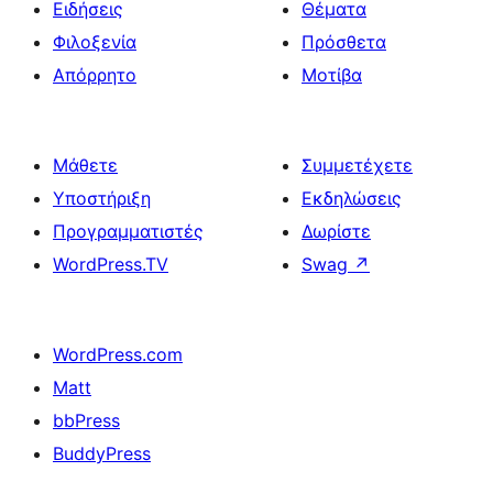
Ειδήσεις
Θέματα
Φιλοξενία
Πρόσθετα
Απόρρητο
Μοτίβα
Μάθετε
Συμμετέχετε
Υποστήριξη
Εκδηλώσεις
Προγραμματιστές
Δωρίστε
WordPress.TV
Swag
↗
WordPress.com
Matt
bbPress
BuddyPress