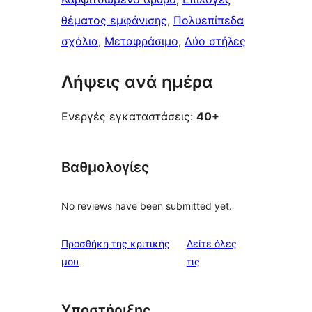
θέματος εμφάνισης
, 
Πολυεπίπεδα
σχόλια
, 
Μεταφράσιμο
, 
Δύο στήλες
Λήψεις ανά ημέρα
Ενεργές εγκαταστάσεις:
40+
Βαθμολογίες
No reviews have been submitted yet.
Προσθήκη της κριτικής
Δείτε όλες
κριτικές
μου
τις
Υποστήριξης