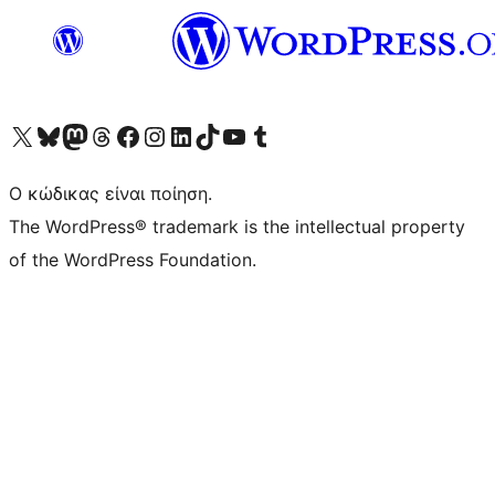
Visit our X (formerly Twitter) account
Visit our Bluesky account
Επισκεφθείτε τον λογαριασμό μας στο Mastodon
Visit our Threads account
Επισκεφτείτε τη σελίδα μας στο Facebook
Επισκεφθείτε τον λογαριασμό μας Instagram
Επισκεφθείτε τον λογαριασμό μας LinkedIn
Visit our TikTok account
Visit our YouTube channel
Visit our Tumblr account
Ο κώδικας είναι ποίηση.
The WordPress® trademark is the intellectual property
of the WordPress Foundation.