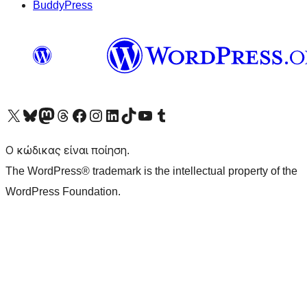
BuddyPress
Visit our X (formerly Twitter) account
Visit our Bluesky account
Επισκεφθείτε τον λογαριασμό μας στο Mastodon
Visit our Threads account
Επισκεφτείτε τη σελίδα μας στο Facebook
Επισκεφθείτε τον λογαριασμό μας Instagram
Επισκεφθείτε τον λογαριασμό μας LinkedIn
Visit our TikTok account
Visit our YouTube channel
Visit our Tumblr account
Ο κώδικας είναι ποίηση.
The WordPress® trademark is the intellectual property of the
WordPress Foundation.