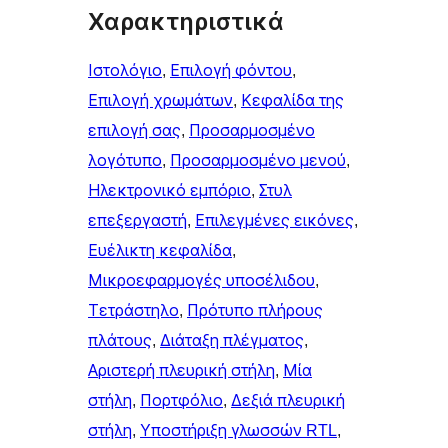
Χαρακτηριστικά
Ιστολόγιο
, 
Επιλογή φόντου
, 
Επιλογή χρωμάτων
, 
Κεφαλίδα της
επιλογή σας
, 
Προσαρμοσμένο
λογότυπο
, 
Προσαρμοσμένο μενού
, 
Ηλεκτρονικό εμπόριο
, 
Στυλ
επεξεργαστή
, 
Επιλεγμένες εικόνες
, 
Ευέλικτη κεφαλίδα
, 
Μικροεφαρμογές υποσέλιδου
, 
Τετράστηλο
, 
Πρότυπο πλήρους
πλάτους
, 
Διάταξη πλέγματος
, 
Αριστερή πλευρική στήλη
, 
Μία
στήλη
, 
Πορτφόλιο
, 
Δεξιά πλευρική
στήλη
, 
Υποστήριξη γλωσσών RTL
, 