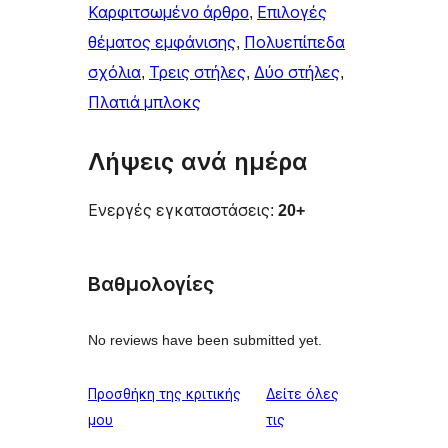
Καρφιτσωμένo άρθρo
, 
Επιλογές
θέματος εμφάνισης
, 
Πολυεπίπεδα
σχόλια
, 
Τρεις στήλες
, 
Δύο στήλες
, 
Πλατιά μπλοκς
Λήψεις ανά ημέρα
Ενεργές εγκαταστάσεις:
20+
Βαθμολογίες
No reviews have been submitted yet.
Προσθήκη της κριτικής
Δείτε όλες
κριτικές
μου
τις