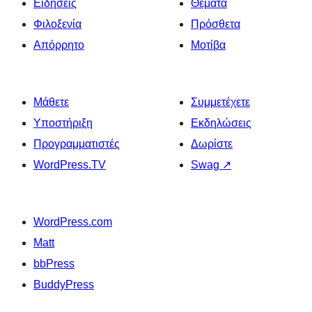
Ειδήσεις
Θέματα
Φιλοξενία
Πρόσθετα
Απόρρητο
Μοτίβα
Μάθετε
Συμμετέχετε
Υποστήριξη
Εκδηλώσεις
Προγραμματιστές
Δωρίστε
WordPress.TV
Swag
↗
WordPress.com
Matt
bbPress
BuddyPress