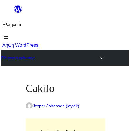
Μετάβαση
στο
Ελληνικά
περιεχόμενο
Λήψη WordPress
Θέματα εμφάνισης
Cakifo
Jesper Johansen (jayjdk)