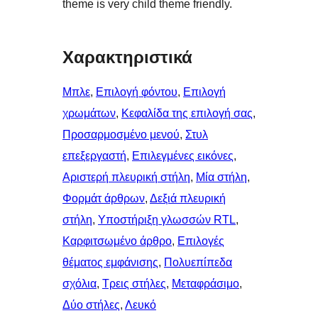
theme is very child theme friendly.
Χαρακτηριστικά
Μπλε
, 
Επιλογή φόντου
, 
Επιλογή
χρωμάτων
, 
Κεφαλίδα της επιλογή σας
, 
Προσαρμοσμένο μενού
, 
Στυλ
επεξεργαστή
, 
Επιλεγμένες εικόνες
, 
Αριστερή πλευρική στήλη
, 
Μία στήλη
, 
Φορμάτ άρθρων
, 
Δεξιά πλευρική
στήλη
, 
Υποστήριξη γλωσσών RTL
, 
Καρφιτσωμένo άρθρo
, 
Επιλογές
θέματος εμφάνισης
, 
Πολυεπίπεδα
σχόλια
, 
Τρεις στήλες
, 
Μεταφράσιμο
, 
Δύο στήλες
, 
Λευκό