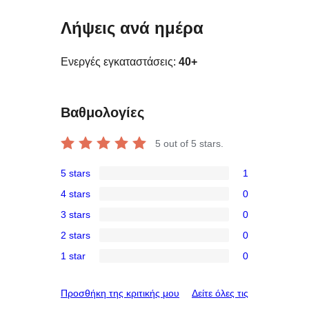
Λήψεις ανά ημέρα
Ενεργές εγκαταστάσεις:
40+
Βαθμολογίες
5
out of 5 stars.
5 stars
1
1
4 stars
0
5-
0
3 stars
0
star
4-
0
review
2 stars
0
star
3-
0
reviews
1 star
0
star
2-
0
reviews
star
1-
κριτικές
Προσθήκη της κριτικής μου
Δείτε όλες τις
reviews
star