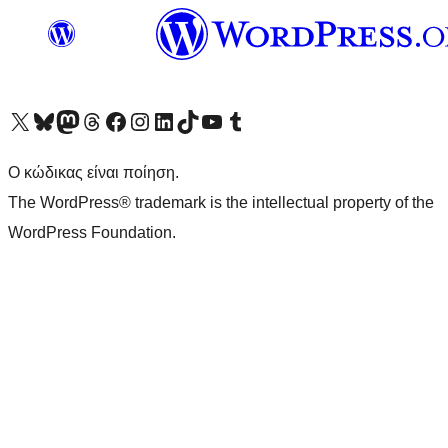
Visit our X (formerly Twitter) account
Visit our Bluesky account
Επισκεφθείτε τον λογαριασμό μας στο Mastodon
Visit our Threads account
Επισκεφτείτε τη σελίδα μας στο Facebook
Επισκεφθείτε τον λογαριασμό μας Instagram
Επισκεφθείτε τον λογαριασμό μας LinkedIn
Visit our TikTok account
Visit our YouTube channel
Visit our Tumblr account
Ο κώδικας είναι ποίηση.
The WordPress® trademark is the intellectual property of the
WordPress Foundation.