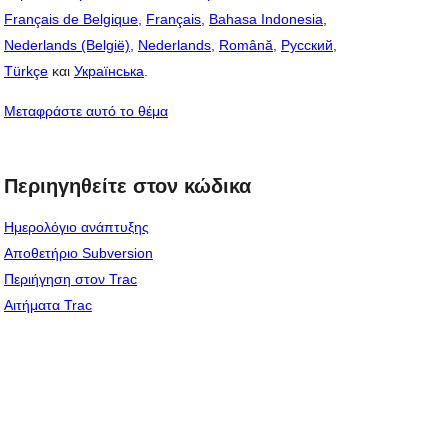
Français de Belgique
,
Français
,
Bahasa Indonesia
,
Nederlands (België)
,
Nederlands
,
Română
,
Русский
,
Türkçe
και
Українська
.
Μεταφράστε αυτό το θέμα
Περιηγηθείτε στον κώδικα
Ημερολόγιο ανάπτυξης
Αποθετήριο Subversion
Περιήγηση στον Trac
Αιτήματα Trac