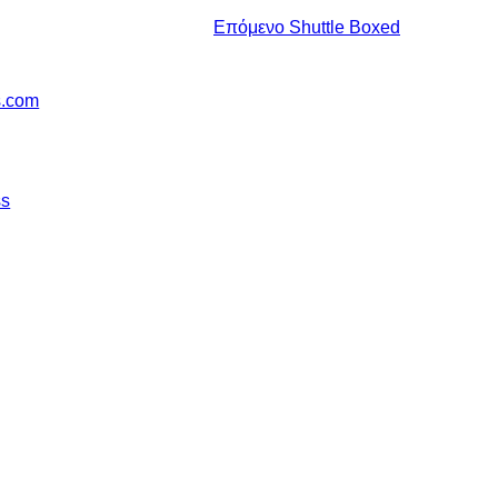
Επόμενο
Shuttle Boxed
s.com
ss