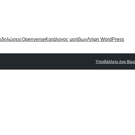
κδηλώσεις
Openverse
Κατάλογος μοτίβων
Λήψη WordPress
Υποβάλλετε ένα θέμ