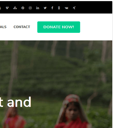
Εμπορικό θέμα
Αυτό το θέμα είναι δωρεάν αλλά προσφέρει
επιπρόσθετες αναβαθμίσεις ή υποστήριξη επί
πληρωμής.
Δείτε την υποστήριξη
Προεπισκόπηση
Λήψη
Αυτό είναι ένα θυγατρικό θέμα του
Benevolent
Έκδοση
1.1.1
Τελευταία ενημέρωση
17 Νοέ 2025
Ενεργές εγκαταστάσεις
500+
Έκδοση WordPress
4.7
Έκδοση ΡΗΡ
7.4
Αρχική σελίδα θέματος