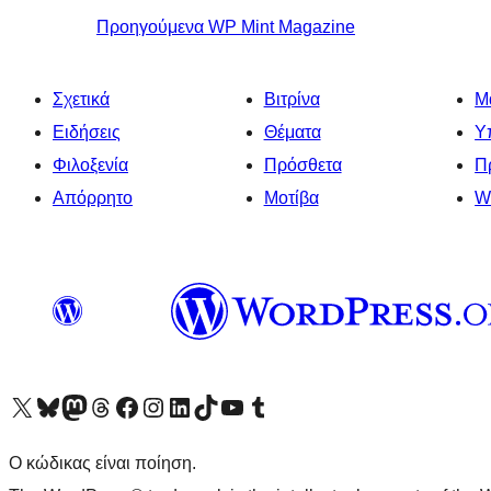
Προηγούμενα
WP Mint Magazine
Σχετικά
Βιτρίνα
Μ
Ειδήσεις
Θέματα
Υ
Φιλοξενία
Πρόσθετα
Π
Απόρρητο
Μοτίβα
W
Visit our X (formerly Twitter) account
Visit our Bluesky account
Επισκεφθείτε τον λογαριασμό μας στο Mastodon
Visit our Threads account
Επισκεφτείτε τη σελίδα μας στο Facebook
Επισκεφθείτε τον λογαριασμό μας Instagram
Επισκεφθείτε τον λογαριασμό μας LinkedIn
Visit our TikTok account
Visit our YouTube channel
Visit our Tumblr account
Ο κώδικας είναι ποίηση.