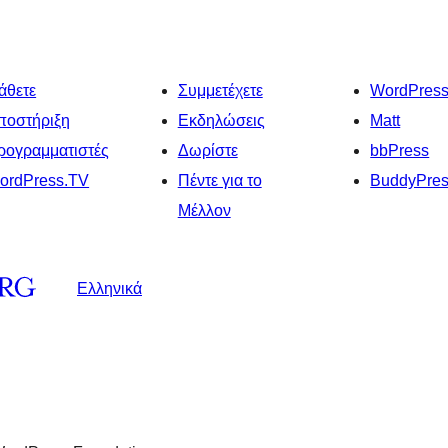
άθετε
Συμμετέχετε
WordPres
ποστήριξη
Εκδηλώσεις
Matt
ρογραμματιστές
Δωρίστε
bbPress
ordPress.TV
Πέντε για το
BuddyPre
Μέλλον
Ελληνικά