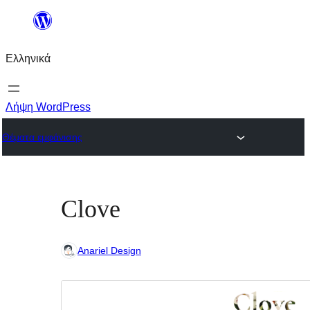
Μετάβαση
στο
Ελληνικά
περιεχόμενο
Λήψη WordPress
Θέματα εμφάνισης
Clove
Anariel Design