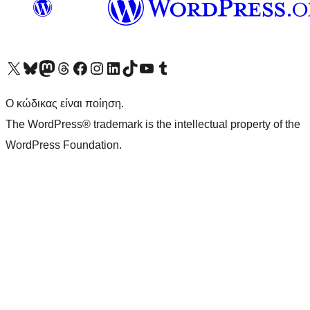
Visit our X (formerly Twitter) account
Visit our Bluesky account
Επισκεφθείτε τον λογαριασμό μας στο Mastodon
Visit our Threads account
Επισκεφτείτε τη σελίδα μας στο Facebook
Επισκεφθείτε τον λογαριασμό μας Instagram
Επισκεφθείτε τον λογαριασμό μας LinkedIn
Visit our TikTok account
Visit our YouTube channel
Visit our Tumblr account
Ο κώδικας είναι ποίηση.
The WordPress® trademark is the intellectual property of the
WordPress Foundation.