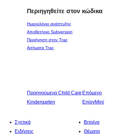
Περιηγηθείτε στον κώδικα
Ημερολόγιο ανάπτυξης
Αποθετήριο Subversion
Περιήγηση στον Trac
Αιτήματα Trac
Προηγούμενα
Child Care
Επόμενο
Kindergarten
EnjoyMini
Σχετικά
Βιτρίνα
Ειδήσεις
Θέματα