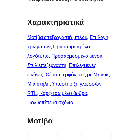
Χαρακτηριστικά
Μοτίβα επεξεργαστή μπλοκ
, 
Επιλογή
χρωμάτων
, 
Προσαρμοσμένο
λογότυπο
, 
Προσαρμοσμένο μενού
, 
Στυλ επεξεργαστή
, 
Επιλεγμένες
εικόνες
, 
Θέματα εμφάνισης με Μπλοκ
, 
Μία στήλη
, 
Υποστήριξη γλωσσών
RTL
, 
Καρφιτσωμένo άρθρo
, 
Πολυεπίπεδα σχόλια
Μοτίβα