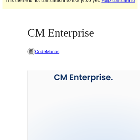
This theme is not translated into Ελληνικά yet.
Help translate it!
CM Enterprise
CodeManas