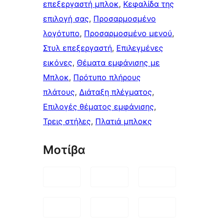
επεξεργαστή μπλοκ
, 
Κεφαλίδα της
επιλογή σας
, 
Προσαρμοσμένο
λογότυπο
, 
Προσαρμοσμένο μενού
, 
Στυλ επεξεργαστή
, 
Επιλεγμένες
εικόνες
, 
Θέματα εμφάνισης με
Μπλοκ
, 
Πρότυπο πλήρους
πλάτους
, 
Διάταξη πλέγματος
, 
Επιλογές θέματος εμφάνισης
, 
Τρεις στήλες
, 
Πλατιά μπλοκς
Μοτίβα