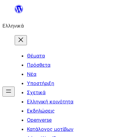
Μετάβαση
στο
Ελληνικά
περιεχόμενο
Θέματα
Πρόσθετα
Νέα
Υποστήριξη
Σχετικά
Ελληνική κοινότητα
Εκδηλώσεις
Openverse
Κατάλογος μοτίβων