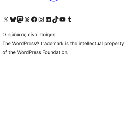
Visit our X (formerly Twitter) account
Visit our Bluesky account
Επισκεφθείτε τον λογαριασμό μας στο Mastodon
Visit our Threads account
Επισκεφτείτε τη σελίδα μας στο Facebook
Επισκεφθείτε τον λογαριασμό μας Instagram
Επισκεφθείτε τον λογαριασμό μας LinkedIn
Visit our TikTok account
Visit our YouTube channel
Visit our Tumblr account
Ο κώδικας είναι ποίηση.
The WordPress® trademark is the intellectual property
of the WordPress Foundation.