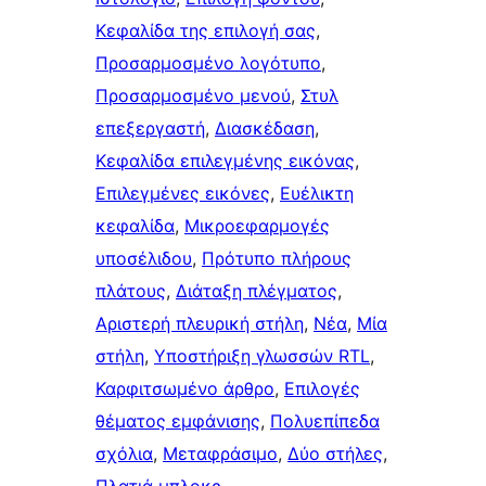
Κεφαλίδα της επιλογή σας
, 
Προσαρμοσμένο λογότυπο
, 
Προσαρμοσμένο μενού
, 
Στυλ
επεξεργαστή
, 
Διασκέδαση
, 
Κεφαλίδα επιλεγμένης εικόνας
, 
Επιλεγμένες εικόνες
, 
Ευέλικτη
κεφαλίδα
, 
Μικροεφαρμογές
υποσέλιδου
, 
Πρότυπο πλήρους
πλάτους
, 
Διάταξη πλέγματος
, 
Αριστερή πλευρική στήλη
, 
Νέα
, 
Μία
στήλη
, 
Υποστήριξη γλωσσών RTL
, 
Καρφιτσωμένo άρθρo
, 
Επιλογές
θέματος εμφάνισης
, 
Πολυεπίπεδα
σχόλια
, 
Μεταφράσιμο
, 
Δύο στήλες
, 