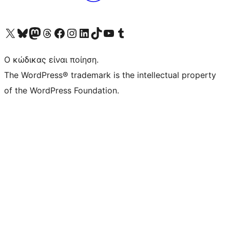
Visit our X (formerly Twitter) account
Visit our Bluesky account
Επισκεφθείτε τον λογαριασμό μας στο Mastodon
Visit our Threads account
Επισκεφτείτε τη σελίδα μας στο Facebook
Επισκεφθείτε τον λογαριασμό μας Instagram
Επισκεφθείτε τον λογαριασμό μας LinkedIn
Visit our TikTok account
Visit our YouTube channel
Visit our Tumblr account
Ο κώδικας είναι ποίηση.
The WordPress® trademark is the intellectual property
of the WordPress Foundation.