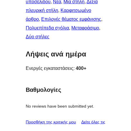
υποσέλιδου
, 
Νέα
, 
Μία στήλη
, 
Δεξιά
πλευρική στήλη
, 
Καρφιτσωμένo
άρθρo
, 
Επιλογές θέματος εμφάνισης
, 
Πολυεπίπεδα σχόλια
, 
Μεταφράσιμο
, 
Δύο στήλες
Λήψεις ανά ημέρα
Ενεργές εγκαταστάσεις:
400+
Βαθμολογίες
No reviews have been submitted yet.
κριτικές
Προσθήκη της κριτικής μου
Δείτε όλες τις