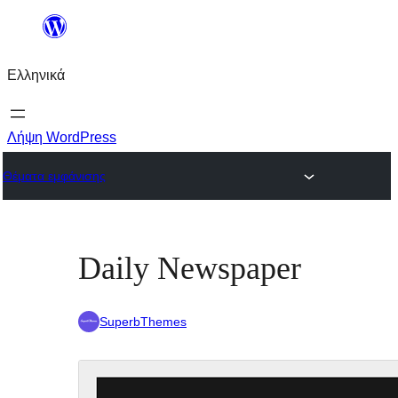
Μετάβαση
στο
Ελληνικά
περιεχόμενο
Λήψη WordPress
Θέματα εμφάνισης
Daily Newspaper
SuperbThemes