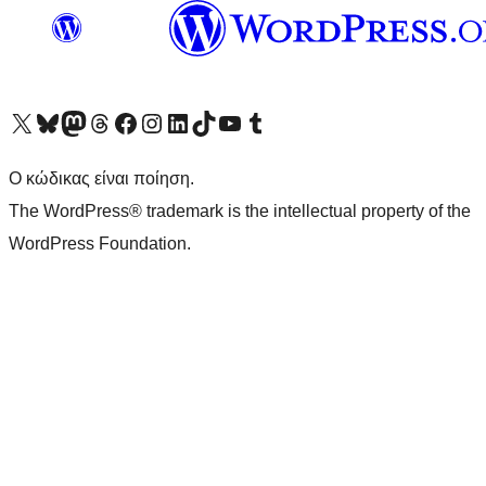
Visit our X (formerly Twitter) account
Visit our Bluesky account
Επισκεφθείτε τον λογαριασμό μας στο Mastodon
Visit our Threads account
Επισκεφτείτε τη σελίδα μας στο Facebook
Επισκεφθείτε τον λογαριασμό μας Instagram
Επισκεφθείτε τον λογαριασμό μας LinkedIn
Visit our TikTok account
Visit our YouTube channel
Visit our Tumblr account
Ο κώδικας είναι ποίηση.
The WordPress® trademark is the intellectual property of the
WordPress Foundation.