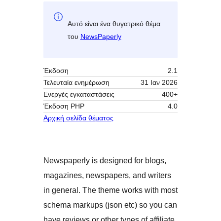
Αυτό είναι ένα θυγατρικό θέμα
του
NewsPaperly
Έκδοση
2.1
Τελευταία ενημέρωση
31 Ιαν 2026
Ενεργές εγκαταστάσεις
400+
Έκδοση ΡΗΡ
4.0
Αρχική σελίδα θέματος
Newspaperly is designed for blogs,
magazines, newspapers, and writers
in general. The theme works with most
schema markups (json etc) so you can
have reviews or other types of affiliate