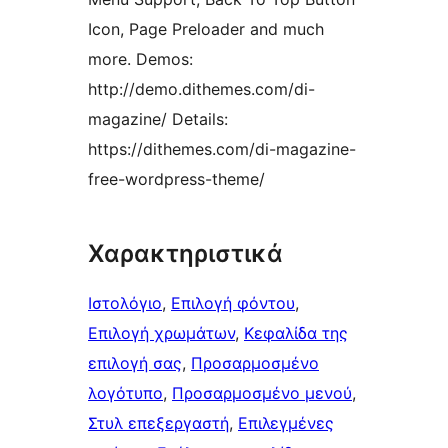
Icon, Page Preloader and much
more. Demos:
http://demo.dithemes.com/di-
magazine/ Details:
https://dithemes.com/di-magazine-
free-wordpress-theme/
Χαρακτηριστικά
Ιστολόγιο
, 
Επιλογή φόντου
, 
Επιλογή χρωμάτων
, 
Κεφαλίδα της
επιλογή σας
, 
Προσαρμοσμένο
λογότυπο
, 
Προσαρμοσμένο μενού
, 
Στυλ επεξεργαστή
, 
Επιλεγμένες