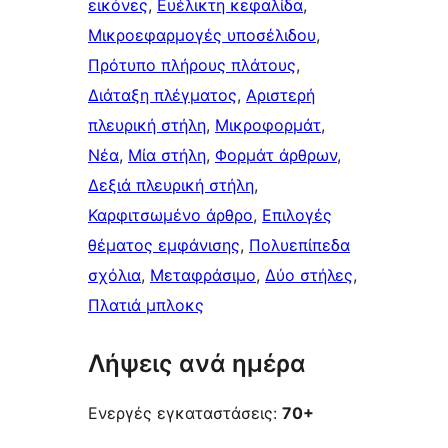
εικόνες
, 
Ευέλικτη κεφαλίδα
, 
Μικροεφαρμογές υποσέλιδου
, 
Πρότυπο πλήρους πλάτους
, 
Διάταξη πλέγματος
, 
Αριστερή
πλευρική στήλη
, 
Μικροφορμάτ
, 
Νέα
, 
Μία στήλη
, 
Φορμάτ άρθρων
, 
Δεξιά πλευρική στήλη
, 
Καρφιτσωμένo άρθρo
, 
Επιλογές
θέματος εμφάνισης
, 
Πολυεπίπεδα
σχόλια
, 
Μεταφράσιμο
, 
Δύο στήλες
, 
Πλατιά μπλοκς
Λήψεις ανά ημέρα
Ενεργές εγκαταστάσεις:
70+