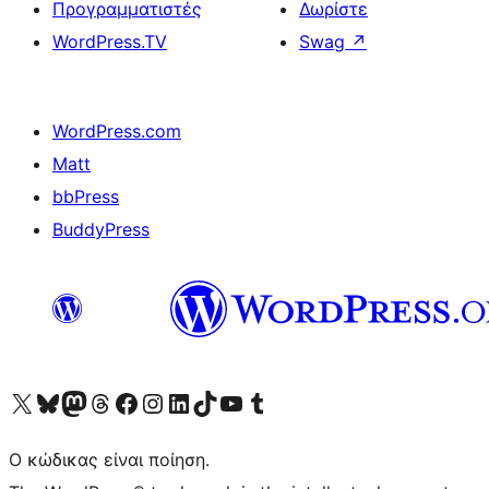
Προγραμματιστές
Δωρίστε
WordPress.TV
Swag
↗
WordPress.com
Matt
bbPress
BuddyPress
Visit our X (formerly Twitter) account
Visit our Bluesky account
Επισκεφθείτε τον λογαριασμό μας στο Mastodon
Visit our Threads account
Επισκεφτείτε τη σελίδα μας στο Facebook
Επισκεφθείτε τον λογαριασμό μας Instagram
Επισκεφθείτε τον λογαριασμό μας LinkedIn
Visit our TikTok account
Visit our YouTube channel
Visit our Tumblr account
Ο κώδικας είναι ποίηση.