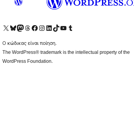
Visit our X (formerly Twitter) account
Visit our Bluesky account
Επισκεφθείτε τον λογαριασμό μας στο Mastodon
Visit our Threads account
Επισκεφτείτε τη σελίδα μας στο Facebook
Επισκεφθείτε τον λογαριασμό μας Instagram
Επισκεφθείτε τον λογαριασμό μας LinkedIn
Visit our TikTok account
Visit our YouTube channel
Visit our Tumblr account
Ο κώδικας είναι ποίηση.
The WordPress® trademark is the intellectual property of the
WordPress Foundation.