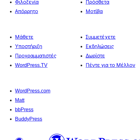
Φιλοξενία
Πρόσθετα
Απόρρητο
Μοτίβα
Μάθετε
Συμμετέχετε
Υποστήριξη
Εκδηλώσεις
Προγραμματιστές
Δωρίστε
WordPress.TV
Πέντε για το Μέλλον
WordPress.com
Matt
bbPress
BuddyPress