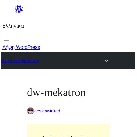
Μετάβαση
στο
Ελληνικά
περιεχόμενο
Λήψη WordPress
Θέματα εμφάνισης
dw-mekatron
designwicked