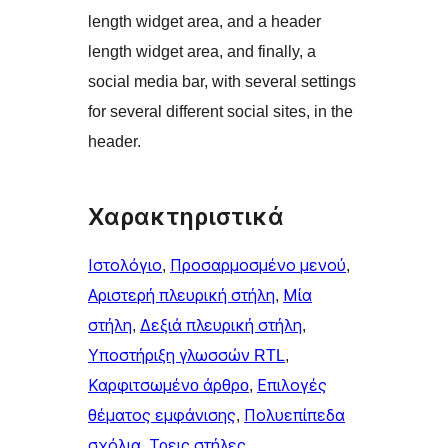
length widget area, and a header
length widget area, and finally, a
social media bar, with several settings
for several different social sites, in the
header.
Χαρακτηριστικά
Ιστολόγιο
, 
Προσαρμοσμένο μενού
, 
Αριστερή πλευρική στήλη
, 
Μία
στήλη
, 
Δεξιά πλευρική στήλη
, 
Υποστήριξη γλωσσών RTL
, 
Καρφιτσωμένo άρθρo
, 
Επιλογές
θέματος εμφάνισης
, 
Πολυεπίπεδα
σχόλια
, 
Τρεις στήλες
, 