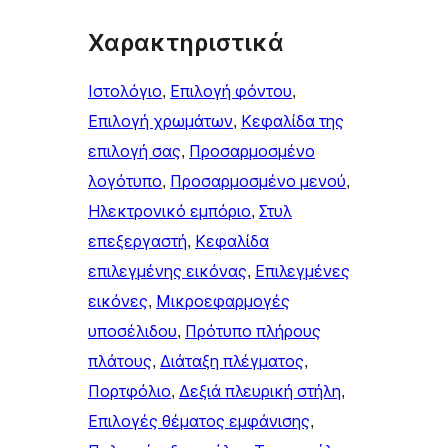
Χαρακτηριστικά
Ιστολόγιο
, 
Επιλογή φόντου
, 
Επιλογή χρωμάτων
, 
Κεφαλίδα της
επιλογή σας
, 
Προσαρμοσμένο
λογότυπο
, 
Προσαρμοσμένο μενού
, 
Ηλεκτρονικό εμπόριο
, 
Στυλ
επεξεργαστή
, 
Κεφαλίδα
επιλεγμένης εικόνας
, 
Επιλεγμένες
εικόνες
, 
Μικροεφαρμογές
υποσέλιδου
, 
Πρότυπο πλήρους
πλάτους
, 
Διάταξη πλέγματος
, 
Πορτφόλιο
, 
Δεξιά πλευρική στήλη
, 
Επιλογές θέματος εμφάνισης
, 