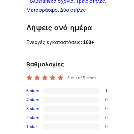
Πολυεπίπεδα σχόλια
, 
Τρεις στήλες
, 
Μεταφράσιμο
, 
Δύο στήλες
Λήψεις ανά ημέρα
Ενεργές εγκαταστάσεις:
100+
Βαθμολογίες
5
out of 5 stars.
5 stars
1
1
4 stars
0
5-
0
3 stars
0
star
4-
0
review
2 stars
0
star
3-
0
reviews
1 star
0
star
2-
0