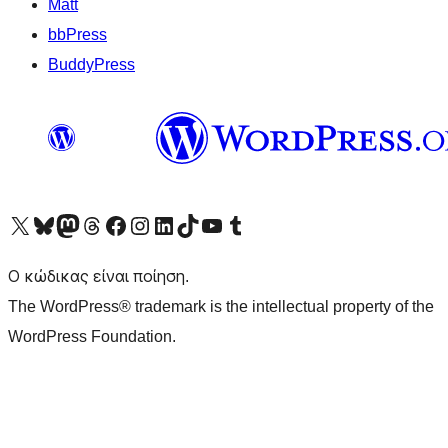
Matt
bbPress
BuddyPress
Visit our X (formerly Twitter) account
Visit our Bluesky account
Επισκεφθείτε τον λογαριασμό μας στο Mastodon
Visit our Threads account
Επισκεφτείτε τη σελίδα μας στο Facebook
Επισκεφθείτε τον λογαριασμό μας Instagram
Επισκεφθείτε τον λογαριασμό μας LinkedIn
Visit our TikTok account
Visit our YouTube channel
Visit our Tumblr account
Ο κώδικας είναι ποίηση.
The WordPress® trademark is the intellectual property of the
WordPress Foundation.