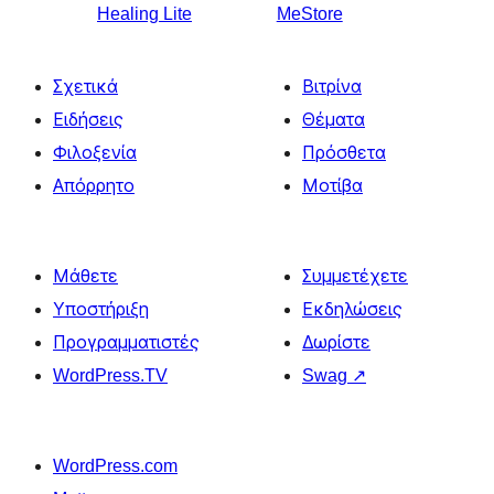
Healing Lite
MeStore
Σχετικά
Βιτρίνα
Ειδήσεις
Θέματα
Φιλοξενία
Πρόσθετα
Απόρρητο
Μοτίβα
Μάθετε
Συμμετέχετε
Υποστήριξη
Εκδηλώσεις
Προγραμματιστές
Δωρίστε
WordPress.TV
Swag
↗
WordPress.com