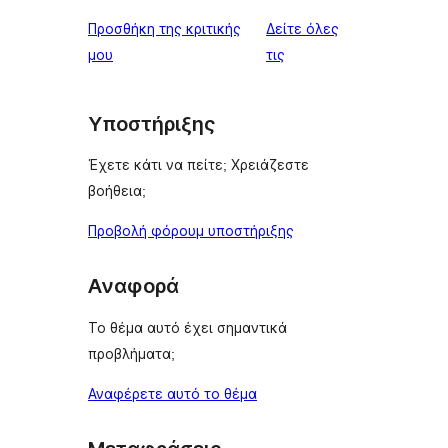
reviews
star
1-
Προσθήκη της κριτικής
Δείτε όλες
reviews
star
κριτικές
μου
τις
reviews
Υποστήριξης
Έχετε κάτι να πείτε; Χρειάζεστε
βοήθεια;
Προβολή φόρουμ υποστήριξης
Αναφορά
Το θέμα αυτό έχει σημαντικά
προβλήματα;
Αναφέρετε αυτό το θέμα