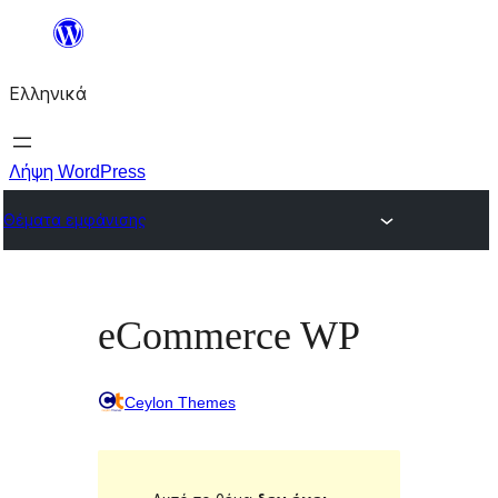
Μετάβαση
στο
Ελληνικά
περιεχόμενο
Λήψη WordPress
Θέματα εμφάνισης
eCommerce WP
Ceylon Themes