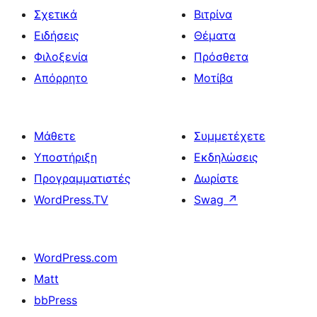
Σχετικά
Βιτρίνα
Ειδήσεις
Θέματα
Φιλοξενία
Πρόσθετα
Απόρρητο
Μοτίβα
Μάθετε
Συμμετέχετε
Υποστήριξη
Εκδηλώσεις
Προγραμματιστές
Δωρίστε
WordPress.TV
Swag
↗
WordPress.com
Matt
bbPress