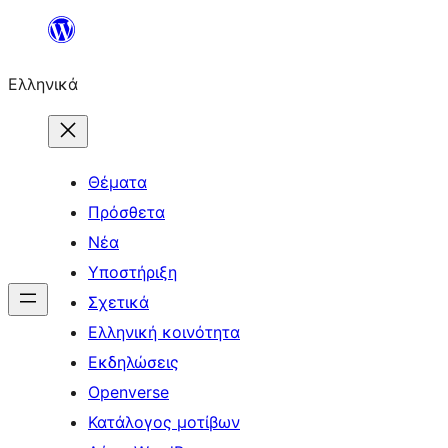
Μετάβαση
στο
Ελληνικά
περιεχόμενο
Θέματα
Πρόσθετα
Νέα
Υποστήριξη
Σχετικά
Ελληνική κοινότητα
Εκδηλώσεις
Openverse
Κατάλογος μοτίβων