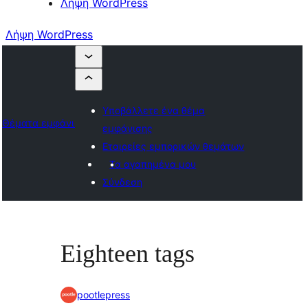
Λήψη WordPress
Λήψη WordPress
Υποβάλλετε ένα θέμα
Θέματα εμφάνισης
εμφάνισης
Εταιρείες εμπορικών θεμάτων
Τα αγαπημένα μου
Σύνδεση
Eighteen tags
pootlepress