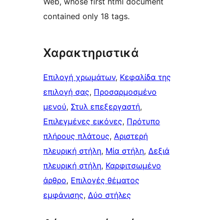
Web, whose first html document
contained only 18 tags.
Χαρακτηριστικά
Επιλογή χρωμάτων
, 
Κεφαλίδα της
επιλογή σας
, 
Προσαρμοσμένο
μενού
, 
Στυλ επεξεργαστή
, 
Επιλεγμένες εικόνες
, 
Πρότυπο
πλήρους πλάτους
, 
Αριστερή
πλευρική στήλη
, 
Μία στήλη
, 
Δεξιά
πλευρική στήλη
, 
Καρφιτσωμένo
άρθρo
, 
Επιλογές θέματος
εμφάνισης
, 
Δύο στήλες