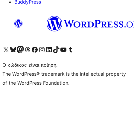
BuddyPress
Visit our X (formerly Twitter) account
Visit our Bluesky account
Επισκεφθείτε τον λογαριασμό μας στο Mastodon
Visit our Threads account
Επισκεφτείτε τη σελίδα μας στο Facebook
Επισκεφθείτε τον λογαριασμό μας Instagram
Επισκεφθείτε τον λογαριασμό μας LinkedIn
Visit our TikTok account
Visit our YouTube channel
Visit our Tumblr account
Ο κώδικας είναι ποίηση.
The WordPress® trademark is the intellectual property
of the WordPress Foundation.