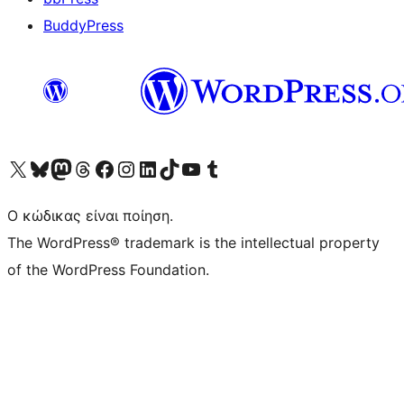
BuddyPress
Visit our X (formerly Twitter) account
Visit our Bluesky account
Επισκεφθείτε τον λογαριασμό μας στο Mastodon
Visit our Threads account
Επισκεφτείτε τη σελίδα μας στο Facebook
Επισκεφθείτε τον λογαριασμό μας Instagram
Επισκεφθείτε τον λογαριασμό μας LinkedIn
Visit our TikTok account
Visit our YouTube channel
Visit our Tumblr account
Ο κώδικας είναι ποίηση.
The WordPress® trademark is the intellectual property
of the WordPress Foundation.