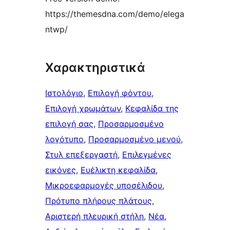
https://themesdna.com/demo/elega
ntwp/
Χαρακτηριστικά
Ιστολόγιο
, 
Επιλογή φόντου
, 
Επιλογή χρωμάτων
, 
Κεφαλίδα της
επιλογή σας
, 
Προσαρμοσμένο
λογότυπο
, 
Προσαρμοσμένο μενού
, 
Στυλ επεξεργαστή
, 
Επιλεγμένες
εικόνες
, 
Ευέλικτη κεφαλίδα
, 
Μικροεφαρμογές υποσέλιδου
, 
Πρότυπο πλήρους πλάτους
, 
Αριστερή πλευρική στήλη
, 
Νέα
, 