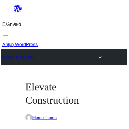
Μετάβαση
στο
Ελληνικά
περιεχόμενο
Λήψη WordPress
Θέματα εμφάνισης
Elevate
Construction
ElemeTheme