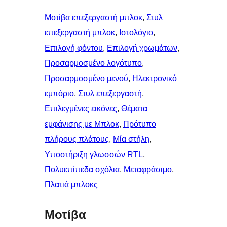
Μοτίβα επεξεργαστή μπλοκ
, 
Στυλ
επεξεργαστή μπλοκ
, 
Ιστολόγιο
, 
Επιλογή φόντου
, 
Επιλογή χρωμάτων
, 
Προσαρμοσμένο λογότυπο
, 
Προσαρμοσμένο μενού
, 
Ηλεκτρονικό
εμπόριο
, 
Στυλ επεξεργαστή
, 
Επιλεγμένες εικόνες
, 
Θέματα
εμφάνισης με Μπλοκ
, 
Πρότυπο
πλήρους πλάτους
, 
Μία στήλη
, 
Υποστήριξη γλωσσών RTL
, 
Πολυεπίπεδα σχόλια
, 
Μεταφράσιμο
, 
Πλατιά μπλοκς
Μοτίβα