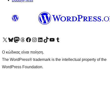
BuddyPress
Visit our X (formerly Twitter) account
Visit our Bluesky account
Επισκεφθείτε τον λογαριασμό μας στο Mastodon
Visit our Threads account
Επισκεφτείτε τη σελίδα μας στο Facebook
Επισκεφθείτε τον λογαριασμό μας Instagram
Επισκεφθείτε τον λογαριασμό μας LinkedIn
Visit our TikTok account
Visit our YouTube channel
Visit our Tumblr account
Ο κώδικας είναι ποίηση.
The WordPress® trademark is the intellectual property of the
WordPress Foundation.