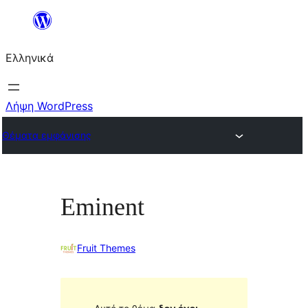
Μετάβαση
στο
Ελληνικά
περιεχόμενο
Λήψη WordPress
Θέματα εμφάνισης
Eminent
Fruit Themes