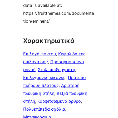
data is available at:
https://fruitthemes.com/documenta
tion/eminent/
Χαρακτηριστικά
Επιλογή φόντου
, 
Κεφαλίδα της
επιλογή σας
, 
Προσαρμοσμένο
μενού
, 
Στυλ επεξεργαστή
, 
Επιλεγμένες εικόνες
, 
Πρότυπο
πλήρους πλάτους
, 
Αριστερή
πλευρική στήλη
, 
Δεξιά πλευρική
στήλη
, 
Καρφιτσωμένo άρθρo
, 
Πολυεπίπεδα σχόλια
, 
Μεταφράσιμο