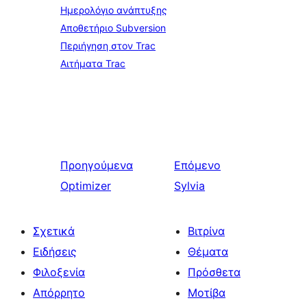
Ημερολόγιο ανάπτυξης
Αποθετήριο Subversion
Περιήγηση στον Trac
Αιτήματα Trac
Προηγούμενα
Επόμενο
Optimizer
Sylvia
Σχετικά
Βιτρίνα
Ειδήσεις
Θέματα
Φιλοξενία
Πρόσθετα
Απόρρητο
Μοτίβα