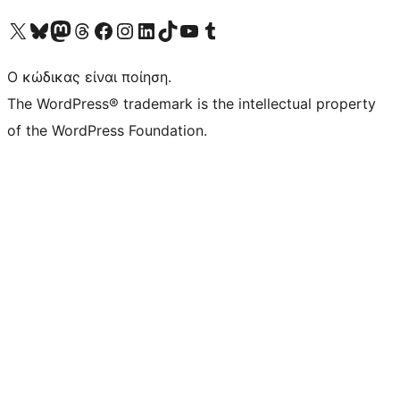
Visit our X (formerly Twitter) account
Visit our Bluesky account
Επισκεφθείτε τον λογαριασμό μας στο Mastodon
Visit our Threads account
Επισκεφτείτε τη σελίδα μας στο Facebook
Επισκεφθείτε τον λογαριασμό μας Instagram
Επισκεφθείτε τον λογαριασμό μας LinkedIn
Visit our TikTok account
Visit our YouTube channel
Visit our Tumblr account
Ο κώδικας είναι ποίηση.
The WordPress® trademark is the intellectual property
of the WordPress Foundation.