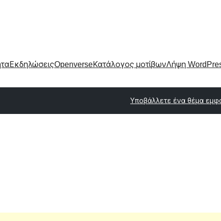
ητα
Εκδηλώσεις
Openverse
Κατάλογος μοτίβων
Λήψη WordPre
Υποβάλλετε ένα θέμα εμφ