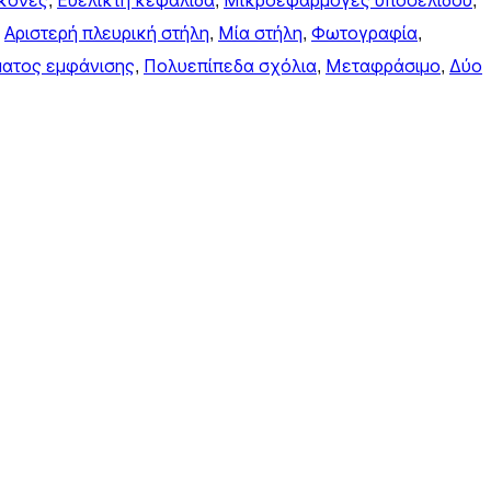
ικόνες
, 
Ευέλικτη κεφαλίδα
, 
Μικροεφαρμογές υποσέλιδου
, 
 
Αριστερή πλευρική στήλη
, 
Μία στήλη
, 
Φωτογραφία
, 
ματος εμφάνισης
, 
Πολυεπίπεδα σχόλια
, 
Μεταφράσιμο
, 
Δύο