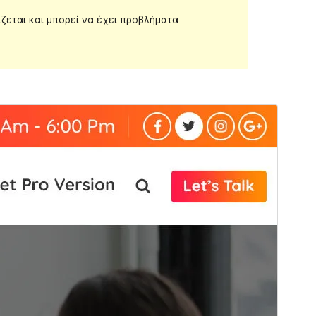
ίζεται και μπορεί να έχει προβλήματα
Εμπορικό θέμα
Αυτό το θέμα είναι δωρεάν αλλά προσφέρει
επιπρόσθετες αναβαθμίσεις ή υποστήριξη επί
πληρωμής.
Δείτε την υποστήριξη
Προεπισκόπηση
Λήψη
Έκδοση
4.3
Τελευταία ενημέρωση
26 Φεβ 2024
Ενεργές εγκαταστάσεις
20+
Έκδοση WordPress
4.4
Έκδοση ΡΗΡ
5.6
Αρχική σελίδα θέματος