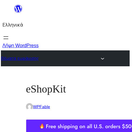
Μετάβαση
στο
Ελληνικά
περιεχόμενο
Λήψη WordPress
Θέματα εμφάνισης
eShopKit
WPFable