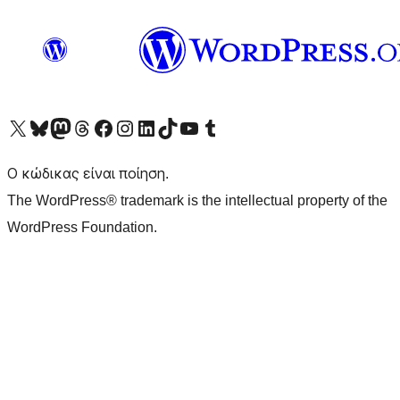
Visit our X (formerly Twitter) account
Visit our Bluesky account
Επισκεφθείτε τον λογαριασμό μας στο Mastodon
Visit our Threads account
Επισκεφτείτε τη σελίδα μας στο Facebook
Επισκεφθείτε τον λογαριασμό μας Instagram
Επισκεφθείτε τον λογαριασμό μας LinkedIn
Visit our TikTok account
Visit our YouTube channel
Visit our Tumblr account
Ο κώδικας είναι ποίηση.
The WordPress® trademark is the intellectual property of the
WordPress Foundation.