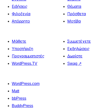
Ειδήσεις
Θέματα
Φιλοξενία
Πρόσθετα
Απόρρητο
Μοτίβα
Μάθετε
Συμμετέχετε
Υποστήριξη
Εκδηλώσεις
Προγραμματιστές
Δωρίστε
WordPress.TV
Swag
↗
WordPress.com
Matt
bbPress
BuddyPress