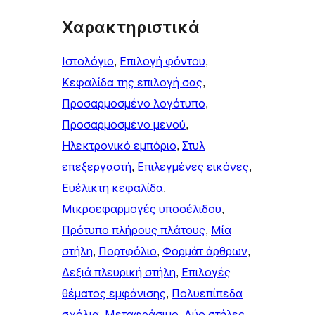
Χαρακτηριστικά
Ιστολόγιο
, 
Επιλογή φόντου
, 
Κεφαλίδα της επιλογή σας
, 
Προσαρμοσμένο λογότυπο
, 
Προσαρμοσμένο μενού
, 
Ηλεκτρονικό εμπόριο
, 
Στυλ
επεξεργαστή
, 
Επιλεγμένες εικόνες
, 
Ευέλικτη κεφαλίδα
, 
Μικροεφαρμογές υποσέλιδου
, 
Πρότυπο πλήρους πλάτους
, 
Μία
στήλη
, 
Πορτφόλιο
, 
Φορμάτ άρθρων
, 
Δεξιά πλευρική στήλη
, 
Επιλογές
θέματος εμφάνισης
, 
Πολυεπίπεδα
σχόλια
, 
Μεταφράσιμο
, 
Δύο στήλες