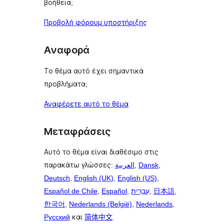
βοήθεια;
Προβολή φόρουμ υποστήριξης
Αναφορά
Το θέμα αυτό έχει σημαντικά
προβλήματα;
Αναφέρετε αυτό το θέμα
Μεταφράσεις
Αυτό το θέμα είναι διαθέσιμο στις
παρακάτω γλώσσες:
العربية
,
Dansk
,
Deutsch
,
English (UK)
,
English (US)
,
Español de Chile
,
Español
,
עִבְרִית
,
日本語
,
한국어
,
Nederlands (België)
,
Nederlands
,
Русский
και
简体中文
.