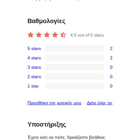
Βαθμολογίες
4.5
out of 5 stars.
5 stars
2
2
4 stars
2
5-
2
3 stars
0
star
4-
0
reviews
2 stars
0
star
3-
0
reviews
1 star
0
star
2-
0
reviews
star
1-
κριτικές
Προσθήκη της κριτικής μου
Δείτε όλες τις
reviews
star
reviews
Υποστήριξης
Έχετε κάτι να πείτε; Χρειάζεστε βοήθεια;