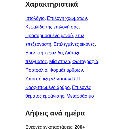
Χαρακτηριστικά
Ιστολόγιο
, 
Επιλογή χρωμάτων
, 
Κεφαλίδα της επιλογή σας
, 
Προσαρμοσμένο μενού
, 
Στυλ
επεξεργαστή
, 
Επιλεγμένες εικόνες
, 
Ευέλικτη κεφαλίδα
, 
Διάταξη
πλέγματος
, 
Μία στήλη
, 
Φωτογραφία
, 
Πορτφόλιο
, 
Φορμάτ άρθρων
, 
Υποστήριξη γλωσσών RTL
, 
Καρφιτσωμένo άρθρo
, 
Επιλογές
θέματος εμφάνισης
, 
Μεταφράσιμο
Λήψεις ανά ημέρα
Ενεργές εγκαταστάσεις:
200+