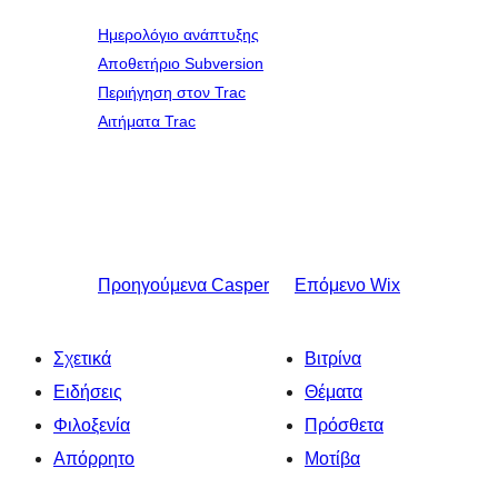
Ημερολόγιο ανάπτυξης
Αποθετήριο Subversion
Περιήγηση στον Trac
Αιτήματα Trac
Προηγούμενα
Casper
Επόμενο
Wix
Σχετικά
Βιτρίνα
Ειδήσεις
Θέματα
Φιλοξενία
Πρόσθετα
Απόρρητο
Μοτίβα