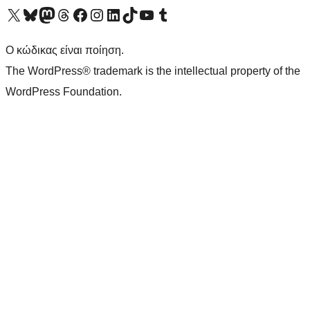
Visit our X (formerly Twitter) account
Visit our Bluesky account
Επισκεφθείτε τον λογαριασμό μας στο Mastodon
Visit our Threads account
Επισκεφτείτε τη σελίδα μας στο Facebook
Επισκεφθείτε τον λογαριασμό μας Instagram
Επισκεφθείτε τον λογαριασμό μας LinkedIn
Visit our TikTok account
Visit our YouTube channel
Visit our Tumblr account
Ο κώδικας είναι ποίηση.
The WordPress® trademark is the intellectual property of the
WordPress Foundation.