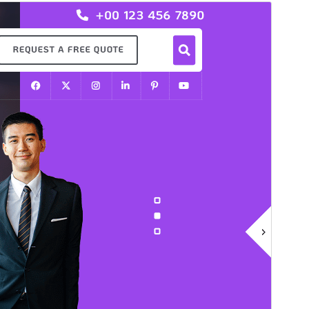
Προεπισκόπηση
Λήψη
Έκδοση
11.9.4
Τελευταία ενημέρωση
22 Ιούλ 2026
Ενεργές εγκαταστάσεις
20+
Έκδοση ΡΗΡ
7.2
Αρχική σελίδα θέματος