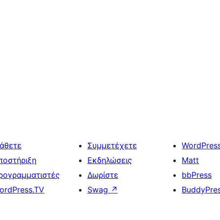
άθετε
Συμμετέχετε
WordPres
ποστήριξη
Εκδηλώσεις
Matt
ρογραμματιστές
Δωρίστε
bbPress
ordPress.TV
Swag
↗
BuddyPre