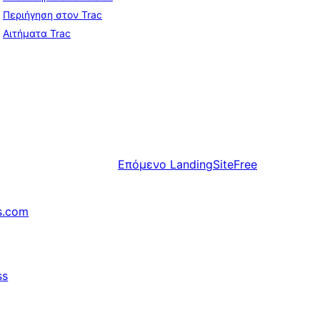
Περιήγηση στον Trac
Αιτήματα Trac
Επόμενο
LandingSiteFree
s.com
ss