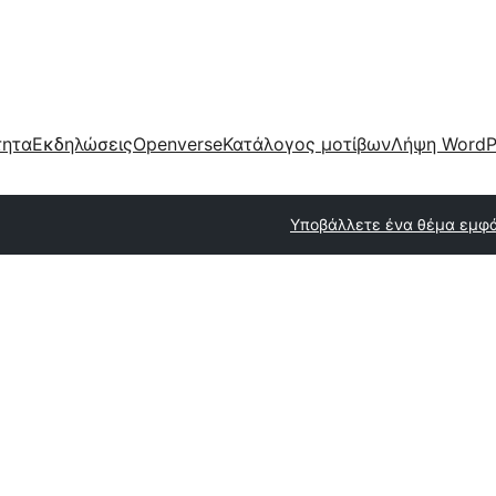
τητα
Εκδηλώσεις
Openverse
Κατάλογος μοτίβων
Λήψη WordP
Υποβάλλετε ένα θέμα εμφ