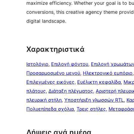
maximize efficiency. Whether your goal is to bu
conversions, this creative agency theme provid
digital landscape.
Χαρακτηριστικά
Ιστολόγιο
, 
Επιλογή φόντου
, 
Επιλογή χρωμάτω
Προσαρμοσμένο μενού
, 
Ηλεκτρονικό εμπόριο
,
Επιλεγμένες εικόνες
, 
Ευέλικτη κεφαλίδα
, 
Μικ
πλάτους
, 
Διάταξη πλέγματος
, 
Αριστερή πλευρι
πλευρική στήλη
, 
Υποστήριξη γλωσσών RTL
, 
Κα
Πολυεπίπεδα σχόλια
, 
Τρεις στήλες
, 
Μεταφράσ
Λήψεις ανά ημέρα