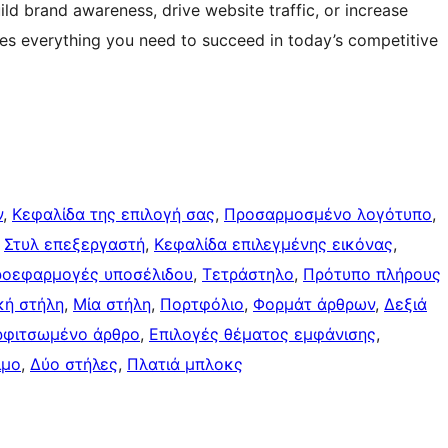
ild brand awareness, drive website traffic, or increase
es everything you need to succeed in today’s competitive
ν
, 
Κεφαλίδα της επιλογή σας
, 
Προσαρμοσμένο λογότυπο
, 
 
Στυλ επεξεργαστή
, 
Κεφαλίδα επιλεγμένης εικόνας
, 
ροεφαρμογές υποσέλιδου
, 
Τετράστηλο
, 
Πρότυπο πλήρους
κή στήλη
, 
Μία στήλη
, 
Πορτφόλιο
, 
Φορμάτ άρθρων
, 
Δεξιά
ρφιτσωμένo άρθρo
, 
Επιλογές θέματος εμφάνισης
, 
ιμο
, 
Δύο στήλες
, 
Πλατιά μπλοκς