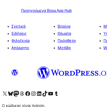
Προηγούμενα
Bosa App Hub
Σχετικά
Βιτρίνα
Μ
Ειδήσεις
Θέματα
Υ
Φιλοξενία
Πρόσθετα
Π
Απόρρητο
Μοτίβα
W
Visit our X (formerly Twitter) account
Visit our Bluesky account
Επισκεφθείτε τον λογαριασμό μας στο Mastodon
Visit our Threads account
Επισκεφτείτε τη σελίδα μας στο Facebook
Επισκεφθείτε τον λογαριασμό μας Instagram
Επισκεφθείτε τον λογαριασμό μας LinkedIn
Visit our TikTok account
Visit our YouTube channel
Visit our Tumblr account
Ο κώδικας είναι ποίηση.