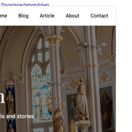
Προεπισκόπηση
Λήψη
Αυτό είναι ένα θυγατρικό θέμα του
Awardify
Έκδοση
1.3
Τελευταία ενημέρωση
31 Ιαν 2026
Ενεργές εγκαταστάσεις
300+
Έκδοση WordPress
6.1
Έκδοση ΡΗΡ
5.6
Αρχική σελίδα θέματος