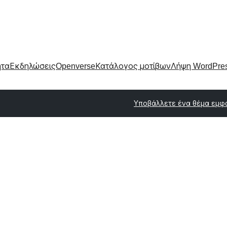
ητα
Εκδηλώσεις
Openverse
Κατάλογος μοτίβων
Λήψη WordPre
Υποβάλλετε ένα θέμα εμφ