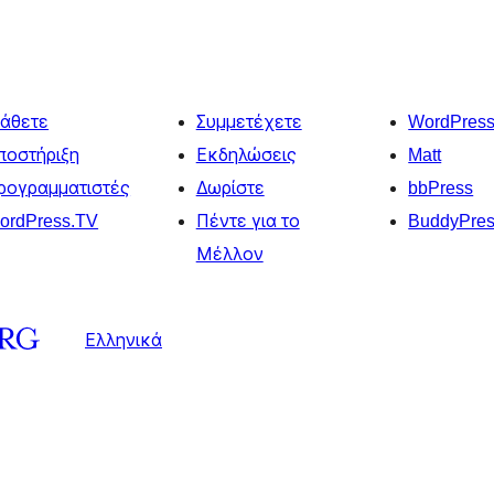
άθετε
Συμμετέχετε
WordPres
ποστήριξη
Εκδηλώσεις
Matt
ρογραμματιστές
Δωρίστε
bbPress
ordPress.TV
Πέντε για το
BuddyPre
Μέλλον
Ελληνικά