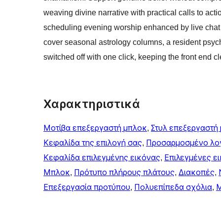
weaving divine narrative with practical calls to acti
scheduling evening worship enhanced by live chat m
cover seasonal astrology columns, a resident psych
switched off with one click, keeping the front end 
Χαρακτηριστικά
Μοτίβα επεξεργαστή μπλοκ
, 
Στυλ επεξεργαστή
Κεφαλίδα της επιλογή σας
, 
Προσαρμοσμένο λο
Κεφαλίδα επιλεγμένης εικόνας
, 
Επιλεγμένες ε
Μπλοκ
, 
Πρότυπο πλήρους πλάτους
, 
Διακοπές
, 
Επεξεργασία προτύπου
, 
Πολυεπίπεδα σχόλια
, 
Μ