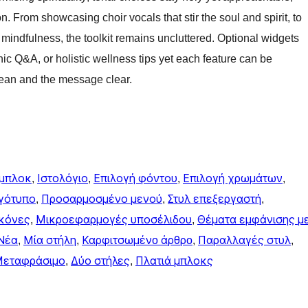
on. From showcasing choir vocals that stir the soul and spirit, to
indfulness, the toolkit remains uncluttered. Optional widgets
ic Q&A, or holistic wellness tips yet each feature can be
clean and the message clear.
 μπλοκ
, 
Ιστολόγιο
, 
Επιλογή φόντου
, 
Επιλογή χρωμάτων
, 
γότυπο
, 
Προσαρμοσμένο μενού
, 
Στυλ επεξεργαστή
, 
ικόνες
, 
Μικροεφαρμογές υποσέλιδου
, 
Θέματα εμφάνισης μ
Νέα
, 
Μία στήλη
, 
Καρφιτσωμένo άρθρo
, 
Παραλλαγές στυλ
, 
εταφράσιμο
, 
Δύο στήλες
, 
Πλατιά μπλοκς