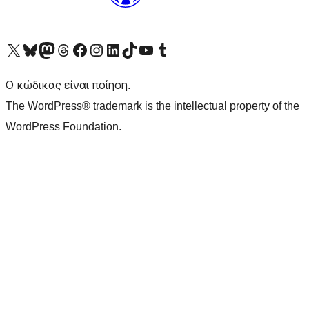
Visit our X (formerly Twitter) account
Visit our Bluesky account
Επισκεφθείτε τον λογαριασμό μας στο Mastodon
Visit our Threads account
Επισκεφτείτε τη σελίδα μας στο Facebook
Επισκεφθείτε τον λογαριασμό μας Instagram
Επισκεφθείτε τον λογαριασμό μας LinkedIn
Visit our TikTok account
Visit our YouTube channel
Visit our Tumblr account
Ο κώδικας είναι ποίηση.
The WordPress® trademark is the intellectual property of the
WordPress Foundation.