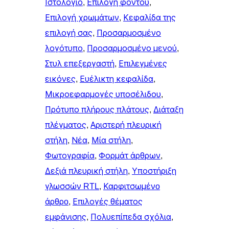
Ιστολόγιο
, 
Επιλογή φόντου
, 
Επιλογή χρωμάτων
, 
Κεφαλίδα της
επιλογή σας
, 
Προσαρμοσμένο
λογότυπο
, 
Προσαρμοσμένο μενού
, 
Στυλ επεξεργαστή
, 
Επιλεγμένες
εικόνες
, 
Ευέλικτη κεφαλίδα
, 
Μικροεφαρμογές υποσέλιδου
, 
Πρότυπο πλήρους πλάτους
, 
Διάταξη
πλέγματος
, 
Αριστερή πλευρική
στήλη
, 
Νέα
, 
Μία στήλη
, 
Φωτογραφία
, 
Φορμάτ άρθρων
, 
Δεξιά πλευρική στήλη
, 
Υποστήριξη
γλωσσών RTL
, 
Καρφιτσωμένo
άρθρo
, 
Επιλογές θέματος
εμφάνισης
, 
Πολυεπίπεδα σχόλια
, 