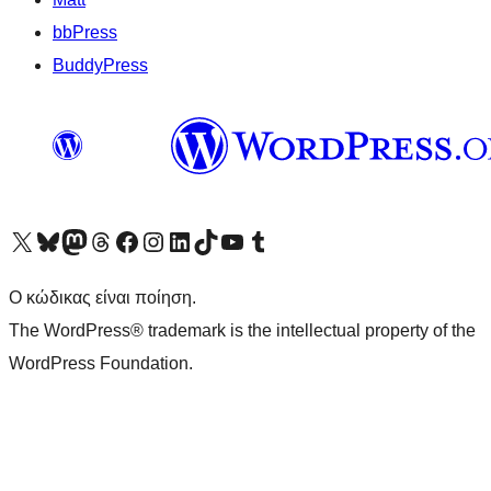
bbPress
BuddyPress
Visit our X (formerly Twitter) account
Visit our Bluesky account
Επισκεφθείτε τον λογαριασμό μας στο Mastodon
Visit our Threads account
Επισκεφτείτε τη σελίδα μας στο Facebook
Επισκεφθείτε τον λογαριασμό μας Instagram
Επισκεφθείτε τον λογαριασμό μας LinkedIn
Visit our TikTok account
Visit our YouTube channel
Visit our Tumblr account
Ο κώδικας είναι ποίηση.
The WordPress® trademark is the intellectual property of the
WordPress Foundation.