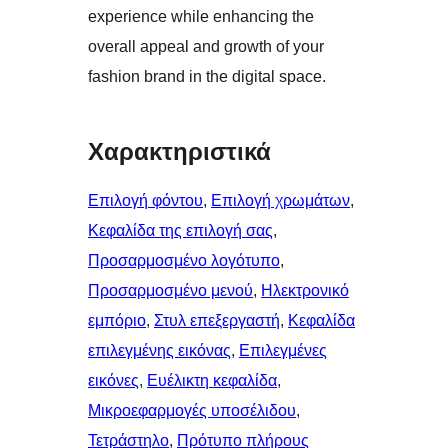
experience while enhancing the
overall appeal and growth of your
fashion brand in the digital space.
Χαρακτηριστικά
Επιλογή φόντου
, 
Επιλογή χρωμάτων
, 
Κεφαλίδα της επιλογή σας
, 
Προσαρμοσμένο λογότυπο
, 
Προσαρμοσμένο μενού
, 
Ηλεκτρονικό
εμπόριο
, 
Στυλ επεξεργαστή
, 
Κεφαλίδα
επιλεγμένης εικόνας
, 
Επιλεγμένες
εικόνες
, 
Ευέλικτη κεφαλίδα
, 
Μικροεφαρμογές υποσέλιδου
, 
Τετράστηλο
, 
Πρότυπο πλήρους