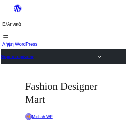
Μετάβαση
στο
Ελληνικά
περιεχόμενο
Λήψη WordPress
Θέματα εμφάνισης
Fashion Designer
Mart
Misbah WP