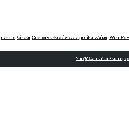
ητα
Εκδηλώσεις
Openverse
Κατάλογος μοτίβων
Λήψη WordPre
Υποβάλλετε ένα θέμα εμφ