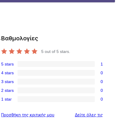
Βαθμολογίες
,
5
out of 5 stars.
5 stars
1
1
4 stars
0
5-
0
3 stars
0
star
4-
0
review
2 stars
0
d
star
3-
0
reviews
1 star
0
star
2-
0
reviews
star
1-
κριτικές
Προσθήκη της κριτικής μου
Δείτε όλες τις
reviews
star
reviews