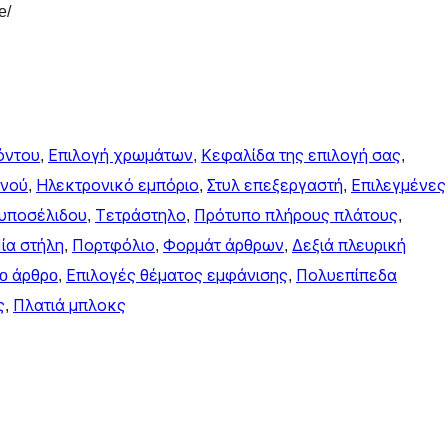
e/
όντου
, 
Επιλογή χρωμάτων
, 
Κεφαλίδα της επιλογή σας
, 
ενού
, 
Ηλεκτρονικό εμπόριο
, 
Στυλ επεξεργαστή
, 
Επιλεγμένες
υποσέλιδου
, 
Τετράστηλο
, 
Πρότυπο πλήρους πλάτους
, 
ία στήλη
, 
Πορτφόλιο
, 
Φορμάτ άρθρων
, 
Δεξιά πλευρική
o άρθρo
, 
Επιλογές θέματος εμφάνισης
, 
Πολυεπίπεδα
ς
, 
Πλατιά μπλοκς