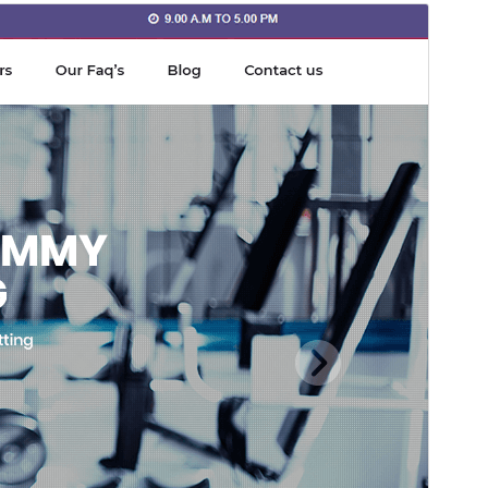
Προεπισκόπηση
Λήψη
Έκδοση
1.2.1
Τελευταία ενημέρωση
01 Ιούλ 2026
Ενεργές εγκαταστάσεις
40+
Έκδοση WordPress
5.0
Έκδοση ΡΗΡ
7.2
Αρχική σελίδα θέματος