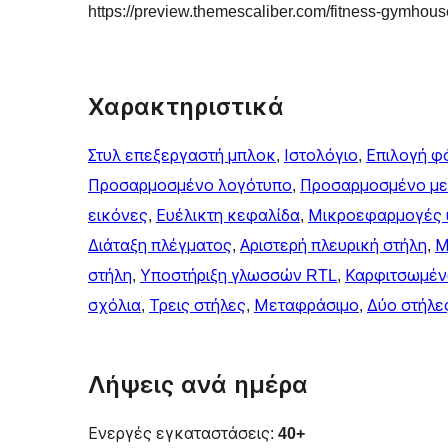
https://preview.themescaliber.com/fitness-gymhous
Χαρακτηριστικά
Στυλ επεξεργαστή μπλοκ
, 
Ιστολόγιο
, 
Επιλογή φ
Προσαρμοσμένο λογότυπο
, 
Προσαρμοσμένο μ
εικόνες
, 
Ευέλικτη κεφαλίδα
, 
Μικροεφαρμογές 
Διάταξη πλέγματος
, 
Αριστερή πλευρική στήλη
, 
Μ
στήλη
, 
Υποστήριξη γλωσσών RTL
, 
Καρφιτσωμέν
σχόλια
, 
Τρεις στήλες
, 
Μεταφράσιμο
, 
Δύο στήλε
Λήψεις ανά ημέρα
Ενεργές εγκαταστάσεις:
40+