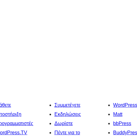
άθετε
Συμμετέχετε
WordPres
ποστήριξη
Εκδηλώσεις
Matt
ρογραμματιστές
Δωρίστε
bbPress
ordPress.TV
Πέντε για το
BuddyPre