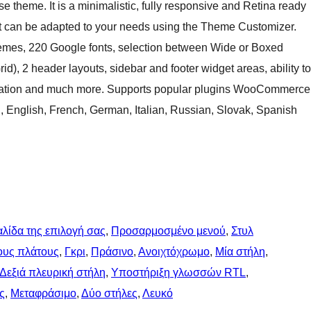
 theme. It is a minimalistic, fully responsive and Retina ready
 It can be adapted to your needs using the Theme Customizer.
emes, 220 Google fonts, selection between Wide or Boxed
), 2 header layouts, sidebar and footer widget areas, ability to
ntation and much more. Supports popular plugins WooCommerce
 English, French, German, Italian, Russian, Slovak, Spanish
λίδα της επιλογή σας
, 
Προσαρμοσμένο μενού
, 
Στυλ
υς πλάτους
, 
Γκρι
, 
Πράσινο
, 
Ανοιχτόχρωμο
, 
Μία στήλη
, 
Δεξιά πλευρική στήλη
, 
Υποστήριξη γλωσσών RTL
, 
ς
, 
Μεταφράσιμο
, 
Δύο στήλες
, 
Λευκό