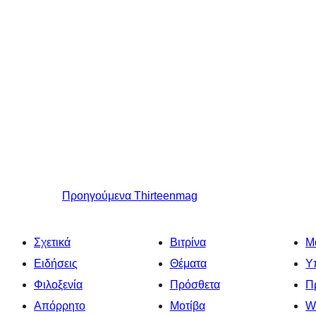
Προηγούμενα
Thirteenmag
Σχετικά
Βιτρίνα
Μ
Ειδήσεις
Θέματα
Υ
Φιλοξενία
Πρόσθετα
Π
Απόρρητο
Μοτίβα
W