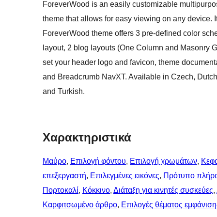
ForeverWood is an easily customizable multipurpose
theme that allows for easy viewing on any device.
ForeverWood theme offers 3 pre-defined color sch
layout, 2 blog layouts (One Column and Masonry Grid
set your header logo and favicon, theme docume
and Breadcrumb NavXT. Available in Czech, Dutch,
and Turkish.
Χαρακτηριστικά
Μαύρο
, 
Επιλογή φόντου
, 
Επιλογή χρωμάτων
, 
Κεφα
επεξεργαστή
, 
Επιλεγμένες εικόνες
, 
Πρότυπο πλήρο
Πορτοκαλί
, 
Κόκκινο
, 
Διάταξη για κινητές συσκεύες
, 
Καρφιτσωμένo άρθρo
, 
Επιλογές θέματος εμφάνιση