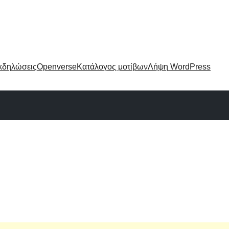
κδηλώσεις
Openverse
Κατάλογος μοτίβων
Λήψη WordPress