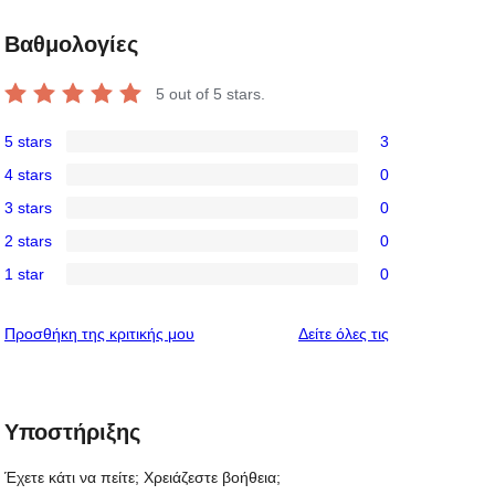
Βαθμολογίες
5
out of 5 stars.
5 stars
3
3
4 stars
0
5-
0
3 stars
0
star
4-
0
reviews
2 stars
0
star
3-
0
reviews
1 star
0
star
2-
0
reviews
star
1-
κριτικές
Προσθήκη της κριτικής μου
Δείτε όλες τις
reviews
star
reviews
Υποστήριξης
Έχετε κάτι να πείτε; Χρειάζεστε βοήθεια;