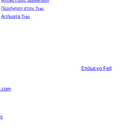
Αποθετήριο Subversion
Περιήγηση στον Trac
Αιτήματα Trac
Επόμενο
Fell
s.com
ss