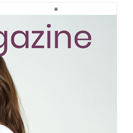
Προεπισκόπηση
Λήψη
Έκδοση
1.0.8
Τελευταία ενημέρωση
02 Ιαν 2025
Ενεργές εγκαταστάσεις
60+
Έκδοση WordPress
4.7
Έκδοση ΡΗΡ
5.4.2
Αρχική σελίδα θέματος