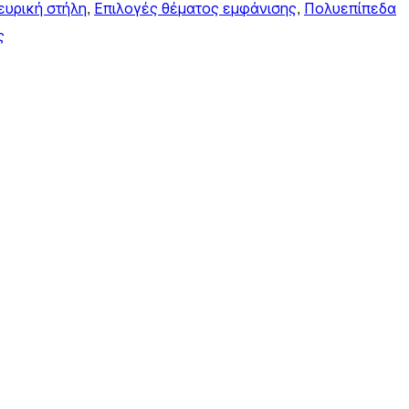
ευρική στήλη
, 
Επιλογές θέματος εμφάνισης
, 
Πολυεπίπεδα
ς