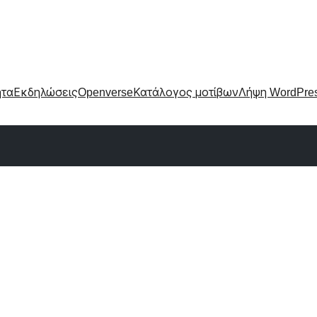
ητα
Εκδηλώσεις
Openverse
Κατάλογος μοτίβων
Λήψη WordPre