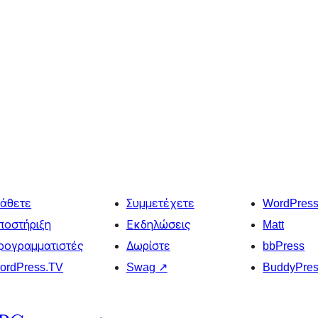
άθετε
Συμμετέχετε
WordPres
ποστήριξη
Εκδηλώσεις
Matt
ρογραμματιστές
Δωρίστε
bbPress
ordPress.TV
Swag
↗
BuddyPre