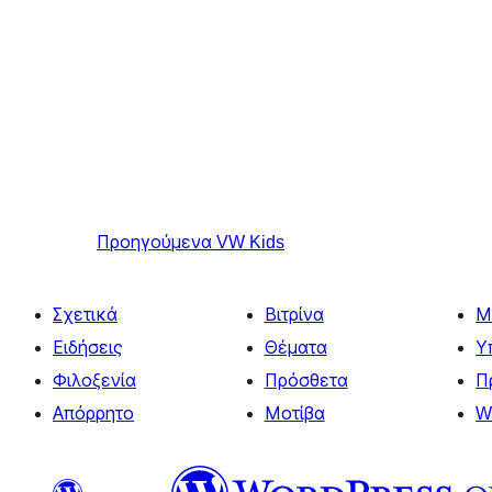
Προηγούμενα
VW Kids
Σχετικά
Βιτρίνα
Μ
Ειδήσεις
Θέματα
Υ
Φιλοξενία
Πρόσθετα
Π
Απόρρητο
Μοτίβα
W