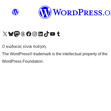
Visit our X (formerly Twitter) account
Visit our Bluesky account
Επισκεφθείτε τον λογαριασμό μας στο Mastodon
Visit our Threads account
Επισκεφτείτε τη σελίδα μας στο Facebook
Επισκεφθείτε τον λογαριασμό μας Instagram
Επισκεφθείτε τον λογαριασμό μας LinkedIn
Visit our TikTok account
Visit our YouTube channel
Visit our Tumblr account
Ο κώδικας είναι ποίηση.
The WordPress® trademark is the intellectual property of the
WordPress Foundation.