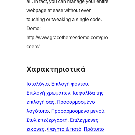
all. In fact, you can manage your entire
webpage at ease without even
touching or tweaking a single code.
Demo:
http://www.gracethemesdemo.com/gro
ceem/
Χαρακτηριστικά
Ιστολόγιο
, 
Επιλογή φόντου
, 
Επιλογή χρωμάτων
, 
Κεφαλίδα της
επιλογή σας
, 
Προσαρμοσμένο
λογότυπο
, 
Προσαρμοσμένο μενού
, 
Στυλ επεξεργαστή
, 
Επιλεγμένες
εικόνες
, 
Φαγητό & ποτό
, 
Πρότυπο