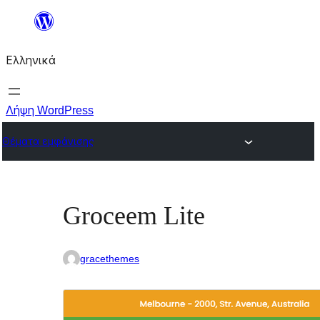
Μετάβαση
στο
Ελληνικά
περιεχόμενο
Λήψη WordPress
Θέματα εμφάνισης
Groceem Lite
gracethemes