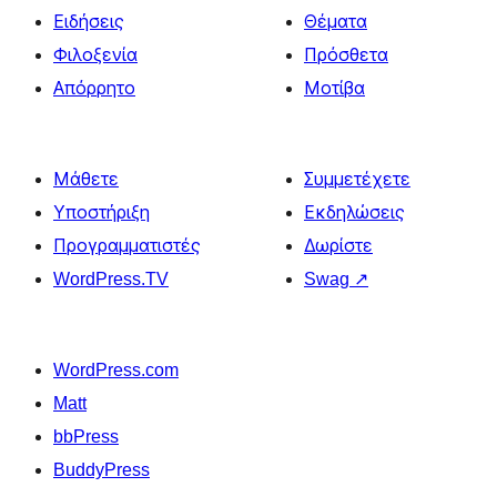
Ειδήσεις
Θέματα
Φιλοξενία
Πρόσθετα
Απόρρητο
Μοτίβα
Μάθετε
Συμμετέχετε
Υποστήριξη
Εκδηλώσεις
Προγραμματιστές
Δωρίστε
WordPress.TV
Swag
↗
WordPress.com
Matt
bbPress
BuddyPress