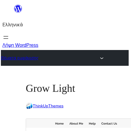
Μετάβαση
στο
Ελληνικά
περιεχόμενο
Λήψη WordPress
Θέματα εμφάνισης
Grow Light
ThinkUpThemes