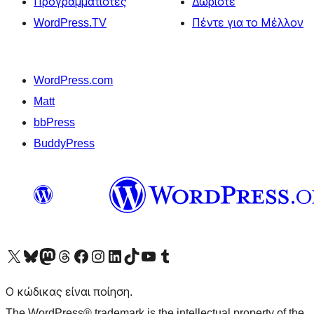
Προγραμματιστές
Δωρίστε
WordPress.TV
Πέντε για το Μέλλον
WordPress.com
Matt
bbPress
BuddyPress
Visit our X (formerly Twitter) account
Visit our Bluesky account
Επισκεφθείτε τον λογαριασμό μας στο Mastodon
Visit our Threads account
Επισκεφτείτε τη σελίδα μας στο Facebook
Επισκεφθείτε τον λογαριασμό μας Instagram
Επισκεφθείτε τον λογαριασμό μας LinkedIn
Visit our TikTok account
Visit our YouTube channel
Visit our Tumblr account
Ο κώδικας είναι ποίηση.
The WordPress® trademark is the intellectual property of the