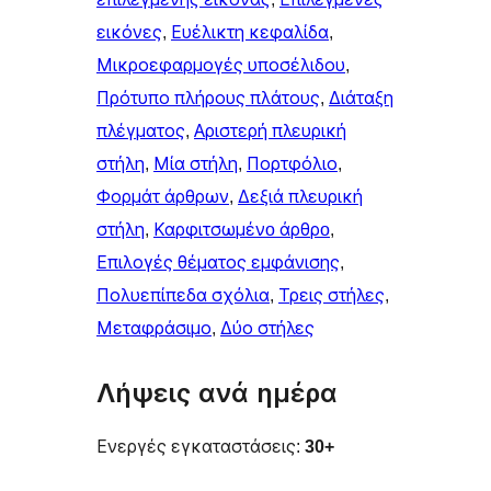
εικόνες
, 
Ευέλικτη κεφαλίδα
, 
Μικροεφαρμογές υποσέλιδου
, 
Πρότυπο πλήρους πλάτους
, 
Διάταξη
πλέγματος
, 
Αριστερή πλευρική
στήλη
, 
Μία στήλη
, 
Πορτφόλιο
, 
Φορμάτ άρθρων
, 
Δεξιά πλευρική
στήλη
, 
Καρφιτσωμένo άρθρo
, 
Επιλογές θέματος εμφάνισης
, 
Πολυεπίπεδα σχόλια
, 
Τρεις στήλες
, 
Μεταφράσιμο
, 
Δύο στήλες
Λήψεις ανά ημέρα
Ενεργές εγκαταστάσεις:
30+