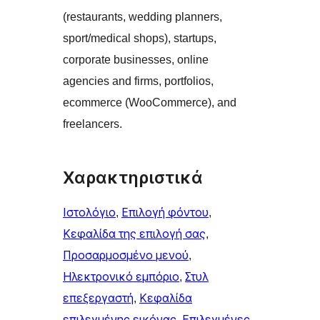
(restaurants, wedding planners,
sport/medical shops), startups,
corporate businesses, online
agencies and firms, portfolios,
ecommerce (WooCommerce), and
freelancers.
Χαρακτηριστικά
Ιστολόγιο
, 
Επιλογή φόντου
, 
Κεφαλίδα της επιλογή σας
, 
Προσαρμοσμένο μενού
, 
Ηλεκτρονικό εμπόριο
, 
Στυλ
επεξεργαστή
, 
Κεφαλίδα
επιλεγμένης εικόνας
, 
Επιλεγμένες