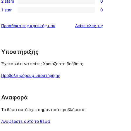
review
2 stars
0
star
3-
0
reviews
1 star
0
star
2-
0
reviews
star
1-
κριτικές
Προσθήκη της κριτικής μου
Δείτε όλες τις
reviews
star
reviews
Υποστήριξης
Έχετε κάτι να πείτε; Χρειάζεστε βοήθεια;
Προβολή φόρουμ υποστήριξης
Αναφορά
Το θέμα αυτό έχει σημαντικά προβλήματα;
Αναφέρετε αυτό το θέμα