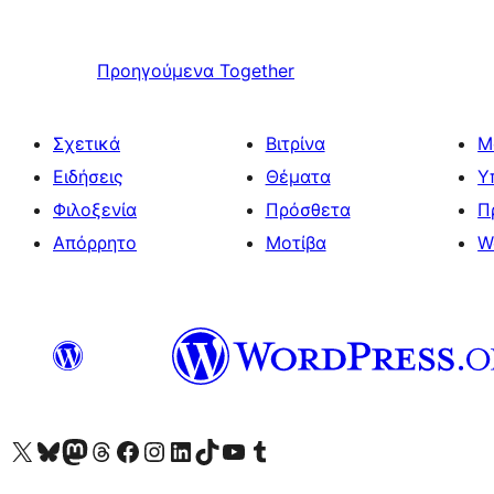
Προηγούμενα
Together
Σχετικά
Βιτρίνα
Μ
Ειδήσεις
Θέματα
Υ
Φιλοξενία
Πρόσθετα
Π
Απόρρητο
Μοτίβα
W
Visit our X (formerly Twitter) account
Visit our Bluesky account
Επισκεφθείτε τον λογαριασμό μας στο Mastodon
Visit our Threads account
Επισκεφτείτε τη σελίδα μας στο Facebook
Επισκεφθείτε τον λογαριασμό μας Instagram
Επισκεφθείτε τον λογαριασμό μας LinkedIn
Visit our TikTok account
Visit our YouTube channel
Visit our Tumblr account