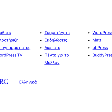
άθετε
Συμμετέχετε
WordPres
ποστήριξη
Εκδηλώσεις
Matt
ρογραμματιστές
Δωρίστε
bbPress
ordPress.TV
Πέντε για το
BuddyPre
Μέλλον
Ελληνικά