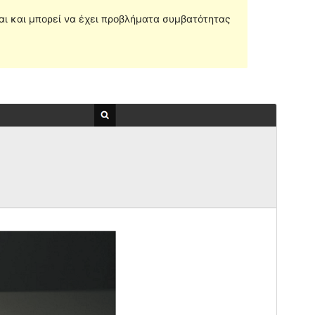
ται και μπορεί να έχει προβλήματα συμβατότητας
Προεπισκόπηση
Λήψη
Έκδοση
1.0.4
Τελευταία ενημέρωση
05 Φεβ 2021
Ενεργές εγκαταστάσεις
70+
Έκδοση WordPress
5.0
Έκδοση ΡΗΡ
7.0
Αρχική σελίδα θέματος