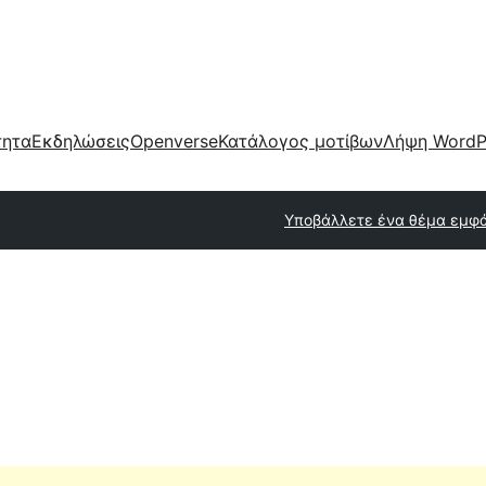
τητα
Εκδηλώσεις
Openverse
Κατάλογος μοτίβων
Λήψη WordP
Υποβάλλετε ένα θέμα εμφ