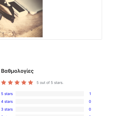
Βαθμολογίες
5
out of 5 stars.
5 stars
1
1
4 stars
0
5-
0
3 stars
0
star
4-
0