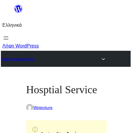
Μετάβαση
στο
Ελληνικά
περιεχόμενο
Λήψη WordPress
Θέματα εμφάνισης
Hosptial Service
Wptexture