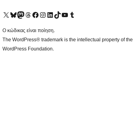
Visit our X (formerly Twitter) account
Visit our Bluesky account
Επισκεφθείτε τον λογαριασμό μας στο Mastodon
Visit our Threads account
Επισκεφτείτε τη σελίδα μας στο Facebook
Επισκεφθείτε τον λογαριασμό μας Instagram
Επισκεφθείτε τον λογαριασμό μας LinkedIn
Visit our TikTok account
Visit our YouTube channel
Visit our Tumblr account
Ο κώδικας είναι ποίηση.
The WordPress® trademark is the intellectual property of the
WordPress Foundation.