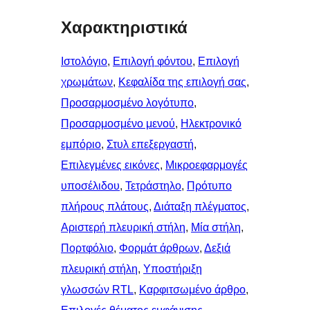
Χαρακτηριστικά
Ιστολόγιο
, 
Επιλογή φόντου
, 
Επιλογή
χρωμάτων
, 
Κεφαλίδα της επιλογή σας
, 
Προσαρμοσμένο λογότυπο
, 
Προσαρμοσμένο μενού
, 
Ηλεκτρονικό
εμπόριο
, 
Στυλ επεξεργαστή
, 
Επιλεγμένες εικόνες
, 
Μικροεφαρμογές
υποσέλιδου
, 
Τετράστηλο
, 
Πρότυπο
πλήρους πλάτους
, 
Διάταξη πλέγματος
, 
Αριστερή πλευρική στήλη
, 
Μία στήλη
, 
Πορτφόλιο
, 
Φορμάτ άρθρων
, 
Δεξιά
πλευρική στήλη
, 
Υποστήριξη
γλωσσών RTL
, 
Καρφιτσωμένo άρθρo
, 